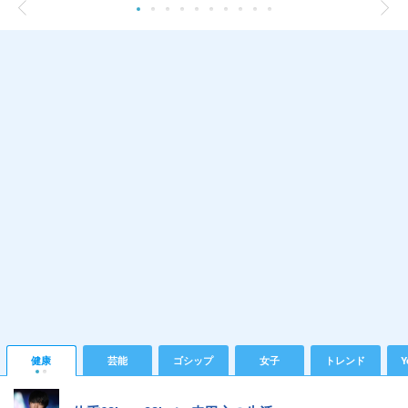
健康
芸能
ゴシップ
女子
トレンド
Y