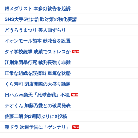
銀メダリスト 本多灯被告を起訴
SNS大手5社に詐欺対策の強化要請
どうろうまつり 美人画ずらり
イオンモール熊本 献花台を設置
タイ学校銃撃 成績でストレスか
江別集団暴行死 裁判長強く非難
正常な組織を誤摘出 重篤な状態
くら寿司 閉店間際の大盛り話題
日ハムvs楽天「死球合戦」不穏
テオくん 加藤乃愛との破局発表
佐藤二朗 約3週間ぶりにX投稿
朝ドラ 次週予告に「ゲンナリ」