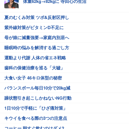
体重62kg→82kgに 寺田心の生活
夏のむくみ対策 ツボ&反射区押し
紫外線対策がビタミンD不足に
母が娘に減量強要→家庭内別居へ
睡眠時の悩みを解消する過ごし方
運動より代謝 人体の省エネ戦略
歯科の保健治療を巡る「大嘘」
大食い女子 46キロ体型の秘密
バランスボール毎日10分で20kg減
躁状態引き起こしかねないNG行動
1日10分で手軽に「ひざ痛対策」
キウイを食べる際の3つの注意点
コーヒー 朝すぐ飲むのはダメ?