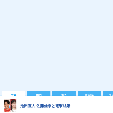
主要
国内
海外
IT 経済
ス
池田直人 佐藤佳奈と電撃結婚