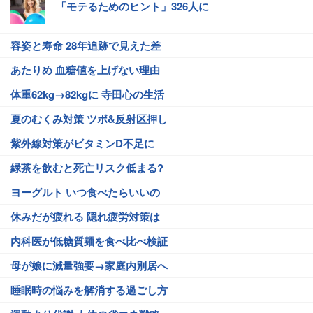
「モテるためのヒント」326人に
容姿と寿命 28年追跡で見えた差
あたりめ 血糖値を上げない理由
体重62kg→82kgに 寺田心の生活
夏のむくみ対策 ツボ&反射区押し
紫外線対策がビタミンD不足に
緑茶を飲むと死亡リスク低まる?
ヨーグルト いつ食べたらいいの
休みだが疲れる 隠れ疲労対策は
内科医が低糖質麺を食べ比べ検証
母が娘に減量強要→家庭内別居へ
睡眠時の悩みを解消する過ごし方