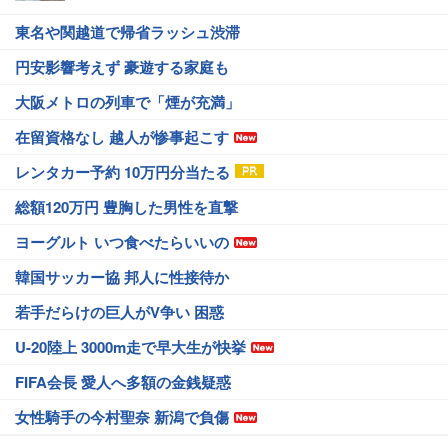
東名や関越道で帰省ラッシュ渋滞
円安影響考えず 豪遊する家庭も
大阪メトロの列車で「煙が充満」
在留資格なし 越人が惨事起こす
レンタカー予約 10万円分当たる
総額120万円 豊胸した男性を直撃
ヨーグルト いつ食べたらいいの
韓国サッカー協 邦人に性接待か
若手だらけの巨人がV争い 困惑
U-20陸上 3000m走で早大生が快挙
FIFA会長 愛人へ多額の金銭疑惑
女性騎手の今村聖奈 新潟で負傷