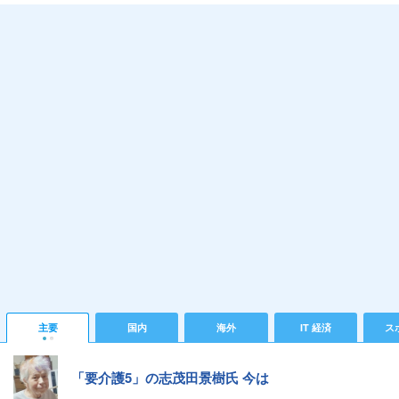
主要
国内
海外
IT 経済
ス
「要介護5」の志茂田景樹氏 今は