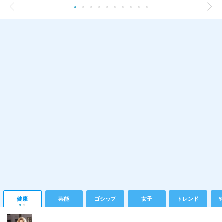
健康
芸能
ゴシップ
女子
トレンド
Y