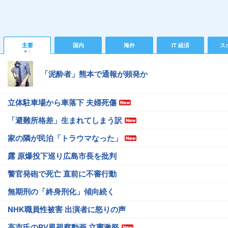
主要
国内
海外
IT 経済
ス
「泥酔者」熊本で通報が頻発か
立体駐車場から車落下 夫婦死傷
「避難所格差」生まれてしまう訳
家の隣が民泊「トラウマなった」
露 原爆投下巡り広島市長を批判
警官発砲で死亡 直前に不審行動
無期刑の「終身刑化」傾向続く
NHK職員性被害 出演者に怒りの声
高市氏のPV風視察動画 立憲激怒