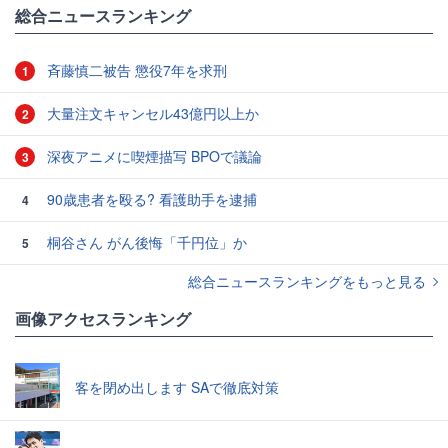
総合ニュースランキング
斉藤慎二被告 懲役7年を求刑
1
大量注文キャンセル43億円以上か
2
深夜アニメに喫煙描写 BPOで議論
3
90歳患者を殴る? 看護助手を逮捕
4
桐谷さん がん後悔「千円位」か
5
総合ニュースランキングをもっと見る
画像アクセスランキング
客を閉め出します SAで徹底対策