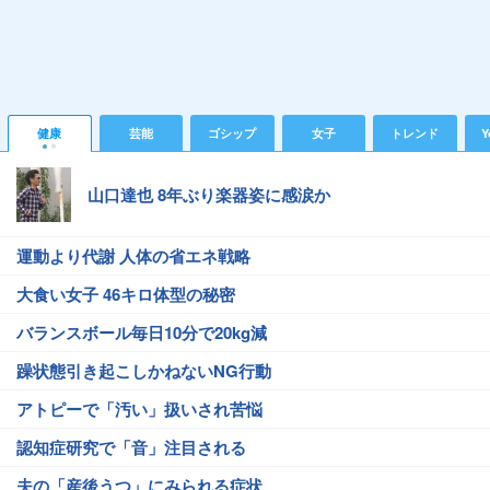
健康
芸能
ゴシップ
女子
トレンド
Y
山口達也 8年ぶり楽器姿に感涙か
運動より代謝 人体の省エネ戦略
大食い女子 46キロ体型の秘密
バランスボール毎日10分で20kg減
躁状態引き起こしかねないNG行動
アトピーで「汚い」扱いされ苦悩
認知症研究で「音」注目される
夫の「産後うつ」にみられる症状