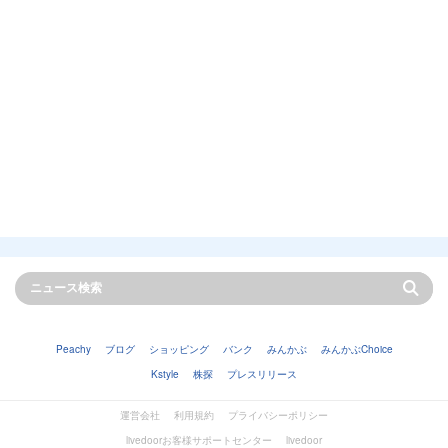
Peachy
ブログ
ショッピング
バンク
みんかぶ
みんかぶChoice
Kstyle
株探
プレスリリース
運営会社
利用規約
プライバシーポリシー
livedoorお客様サポートセンター
livedoor