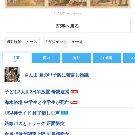
240227_lostfutures
記事へ戻る
#IT 経済ニュース
#ガジェットニュース
主要
国内
海外
IT 経済
ス
さんま 夏の甲子園に苦言し物議
子ども3人を2日半放置 母親逮捕
海水浴場 中学生と小学生が死亡
USJ神ライド 終了惜しむ声
路線バスとトラック 正面衝突
台風15号が関東上陸 列島横断か