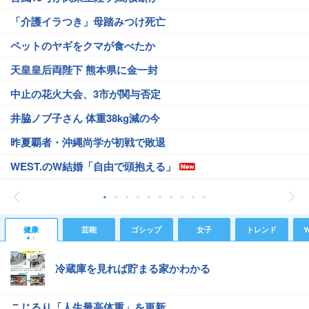
「介護イラつき」母踏みつけ死亡
ペットのヤギをクマが食べたか
天皇皇后両陛下 熊本県に金一封
中止の花火大会、3市が関与否定
井脇ノブ子さん 体重38kg減の今
昨夏覇者・沖縄尚学が初戦で敗退
WEST.のW結婚「自由で頭抱える」
健康
芸能
ゴシップ
女子
トレンド
Y
冷蔵庫を見れば貯まる家かわかる
こじるり「人生最高体重」を更新