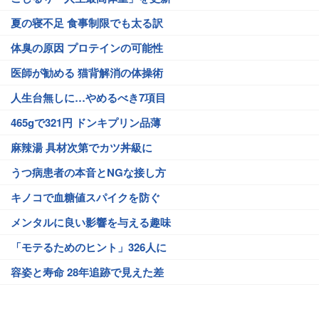
夏の寝不足 食事制限でも太る訳
体臭の原因 プロテインの可能性
医師が勧める 猫背解消の体操術
人生台無しに…やめるべき7項目
465gで321円 ドンキプリン品薄
麻辣湯 具材次第でカツ丼級に
うつ病患者の本音とNGな接し方
キノコで血糖値スパイクを防ぐ
メンタルに良い影響を与える趣味
「モテるためのヒント」326人に
容姿と寿命 28年追跡で見えた差