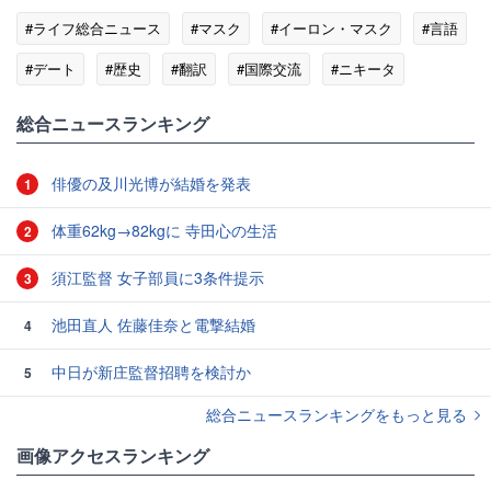
#ライフ総合ニュース
#マスク
#イーロン・マスク
#言語
#デート
#歴史
#翻訳
#国際交流
#ニキータ
総合ニュースランキング
俳優の及川光博が結婚を発表
1
体重62kg→82kgに 寺田心の生活
2
須江監督 女子部員に3条件提示
3
池田直人 佐藤佳奈と電撃結婚
4
中日が新庄監督招聘を検討か
5
総合ニュースランキングをもっと見る
画像アクセスランキング