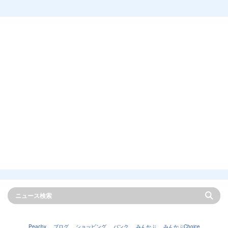
Peachy
ブログ
ショッピング
バンク
みんかぶ
みんかぶChoice