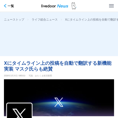
一覧
>
>
Xにタイムライン上の投稿を自動で翻訳
ニューストップ
ライフ総合ニュース
Xにタイムライン上の投稿を自動で翻訳する新機能
実装 マスク氏らも絶賛
2026年3月31日 18時0分
写真：おたくま経済新聞