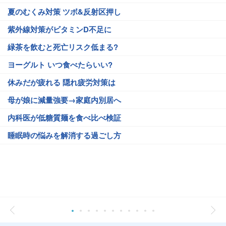
夏のむくみ対策 ツボ&反射区押し
紫外線対策がビタミンD不足に
緑茶を飲むと死亡リスク低まる?
ヨーグルト いつ食べたらいい?
休みだが疲れる 隠れ疲労対策は
母が娘に減量強要→家庭内別居へ
内科医が低糖質麺を食べ比べ検証
睡眠時の悩みを解消する過ごし方