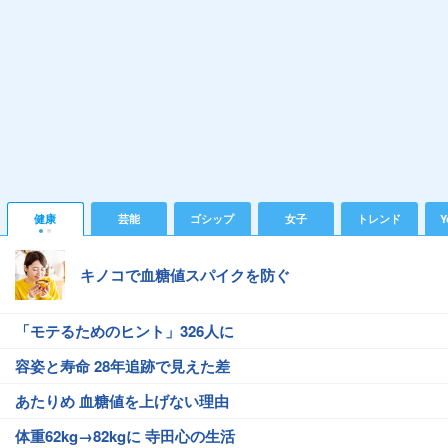
健康
芸能
ゴシップ
女子
トレンド
Y
キノコで血糖値スパイクを防ぐ
「モテるためのヒント」326人に
容姿と寿命 28年追跡で見えた差
あたりめ 血糖値を上げない理由
体重62kg→82kgに 寺田心の生活