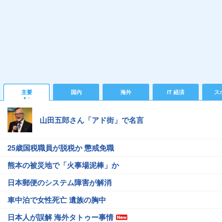
主要
国内
海外
IT 経済
ス
山田五郎さん「アド街」で名言
25歳国税職員が脱税か 懲戒免職
熊本の被災地で「火事場泥棒」か
日本郵便のシステム障害が解消
車中泊で女性死亡 遺族の胸中
日本人が誤解 海外タトゥー事情