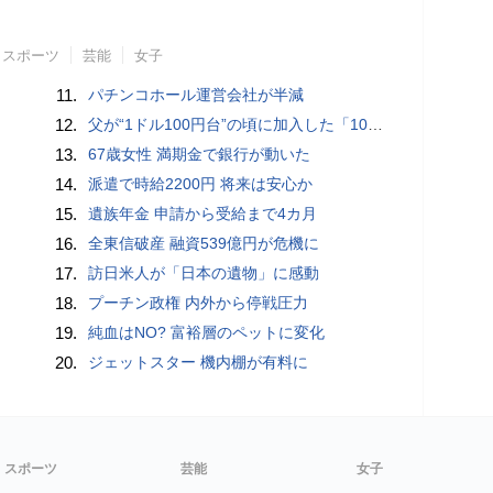
スポーツ
芸能
女子
11.
パチンコホール運営会社が半減
12.
父が“1ドル100円台”の頃に加入した「1000万円の外貨建て保険」が、円安で「評価額1610万円」に…“相続税額”はいくら増えますか？ 死後も税金が動くケースとは
13.
67歳女性 満期金で銀行が動いた
14.
派遣で時給2200円 将来は安心か
15.
遺族年金 申請から受給まで4カ月
16.
全東信破産 融資539億円が危機に
17.
訪日米人が「日本の遺物」に感動
18.
プーチン政権 内外から停戦圧力
19.
純血はNO? 富裕層のペットに変化
20.
ジェットスター 機内棚が有料に
スポーツ
芸能
女子