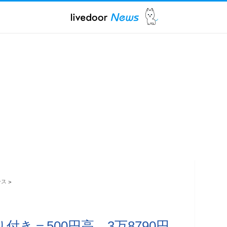
ース
>
り付き＝500円高、3万8790円