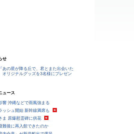
らせ
『あの星が降る丘で、君とまた出会いた
』オリジナルグッズを3名様にプレゼン
ニュース
影響 沖縄などで雨風強まる
ラッシュ開始 新幹線満席も
さま 原爆慰霊碑に供花
避難後に再入館できたのか
庭内合意」が新党船出で露呈