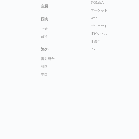
経済総合
主要
マーケット
Web
国内
ガジェット
社会
ITビジネス
政治
IT総合
海外
PR
海外総合
韓国
中国