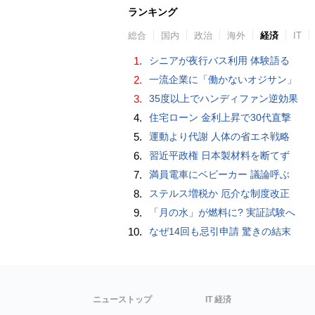
ランキング
総合
国内
政治
海外
経済
IT
1.
シニアが夜行バス利用 体験語る
2.
一流企業に「働かないオジサン」
3.
35度以上でハンディファン逆効果
4.
住宅ローン 金利上昇で30代直撃
5.
運動より代謝 人体の省エネ戦略
6.
習近平政権 日本製材料を断てず
7.
満員電車にベビーカー 議論呼ぶ
8.
ステルス増税か 厄介な制度改正
9.
「月の水」が燃料に? 実証試験へ
10.
なぜ14回も忌引申請 驚きの結末
ニューストップ
IT 経済