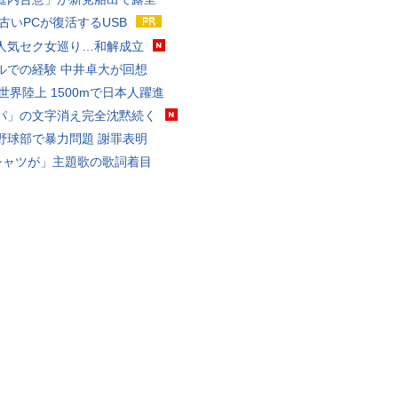
 古いPCが復活するUSB
人気セク女巡り…和解成立
ルでの経験 中井卓大が回想
0世界陸上 1500mで日本人躍進
パ」の文字消え完全沈黙続く
野球部で暴力問題 謝罪表明
シャツが」主題歌の歌詞着目