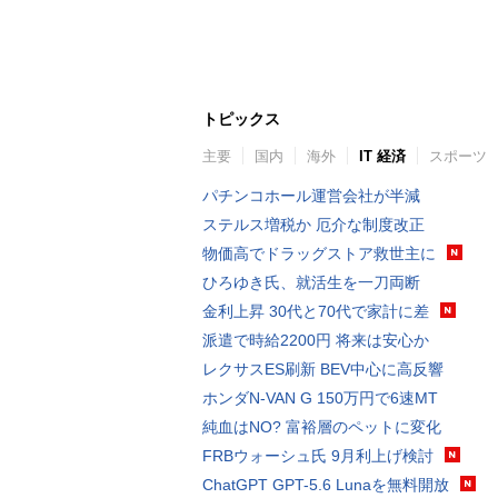
トピックス
主要
国内
海外
IT 経済
スポーツ
パチンコホール運営会社が半減
ステルス増税か 厄介な制度改正
物価高でドラッグストア救世主に
ひろゆき氏、就活生を一刀両断
金利上昇 30代と70代で家計に差
派遣で時給2200円 将来は安心か
レクサスES刷新 BEV中心に高反響
ホンダN-VAN G 150万円で6速MT
純血はNO? 富裕層のペットに変化
FRBウォーシュ氏 9月利上げ検討
ChatGPT GPT-5.6 Lunaを無料開放