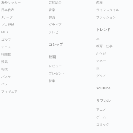
海外サッカー
芸能総合
恋愛
日本代表
音楽
ライフスタイル
Jリーグ
韓流
ファッション
プロ野球
グラビア
トレンド
MLB
テレビ
本
ゴルフ
ゴシップ
教育・仕事
テニス
からだ
格闘技
映画
マネー
競馬
レビュー
車
相撲
プレゼント
グルメ
バスケ
特集
バレー
YouTube
フィギュア
サブカル
アニメ
ゲーム
コミック