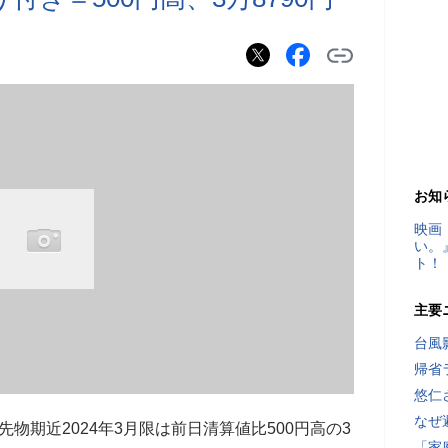
お知
映画
い。
ト！
主要
台風
帰省
悠仁
なぜ
5先物期近2024年3月限は前日清算値比500円高の3
「家