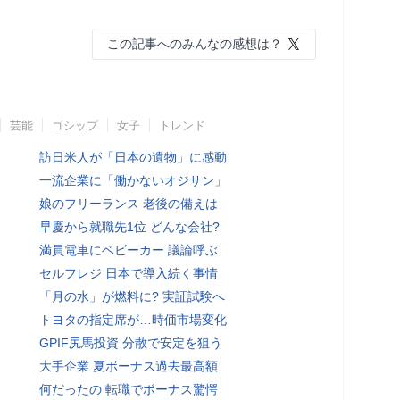
この記事へのみんなの感想は？
芸能
ゴシップ
女子
トレンド
訪日米人が「日本の遺物」に感動
一流企業に「働かないオジサン」
娘のフリーランス 老後の備えは
早慶から就職先1位 どんな会社?
満員電車にベビーカー 議論呼ぶ
セルフレジ 日本で導入続く事情
「月の水」が燃料に? 実証試験へ
トヨタの指定席が…時価市場変化
GPIF尻馬投資 分散で安定を狙う
大手企業 夏ボーナス過去最高額
何だったの 転職でボーナス驚愕