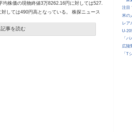
均株価の現物終値3万8262.16円に対しては527.
注目
円に対しては490円高となっている。 株探ニュース
米の
レア
記事を読む
U-2
「パ
広陵
「T