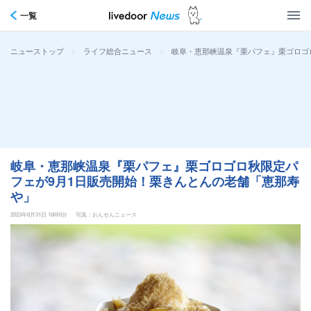
一覧
>
>
岐阜・恵那峡温泉『栗パフェ』栗ゴロゴ
ニューストップ
ライフ総合ニュース
岐阜・恵那峡温泉『栗パフェ』栗ゴロゴロ秋限定パ
フェが9月1日販売開始！栗きんとんの老舗「恵那寿
や」
2023年8月31日 16時0分
写真：おんせんニュース