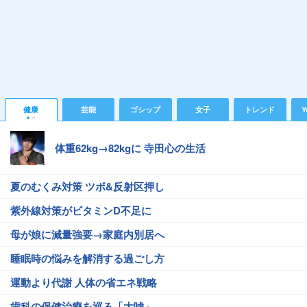
健康
芸能
ゴシップ
女子
トレンド
Y
体重62kg→82kgに 寺田心の生活
夏のむくみ対策 ツボ&反射区押し
紫外線対策がビタミンD不足に
母が娘に減量強要→家庭内別居へ
睡眠時の悩みを解消する過ごし方
運動より代謝 人体の省エネ戦略
歯科の保健治療を巡る「大嘘」