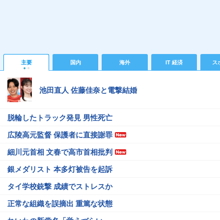
主要
国内
海外
IT 経済
ス
池田直人 佐藤佳奈と電撃結婚
脱輪したトラック発見 男性死亡
広陵高元監督 保護者に直接謝罪
細川元首相 文春で高市首相批判
銀メダリスト 本多灯被告を起訴
タイ学校銃撃 成績でストレスか
正常な組織を誤摘出 重篤な状態