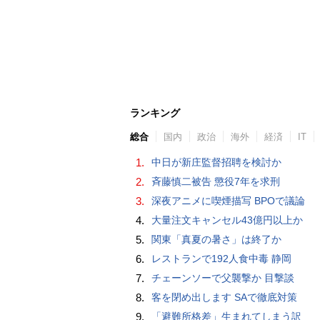
ランキング
総合
国内
政治
海外
経済
IT
1.
中日が新庄監督招聘を検討か
2.
斉藤慎二被告 懲役7年を求刑
3.
深夜アニメに喫煙描写 BPOで議論
4.
大量注文キャンセル43億円以上か
5.
関東「真夏の暑さ」は終了か
6.
レストランで192人食中毒 静岡
7.
チェーンソーで父襲撃か 目撃談
8.
客を閉め出します SAで徹底対策
9.
「避難所格差」生まれてしまう訳