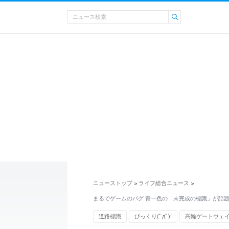
ニューストップ
ライフ総合ニュース
>
>
まるでゲームのバグ 青一色の「未完成の標識」が話
道路標識
びっくり(ﾟдﾟ)!
高輪ゲートウェ