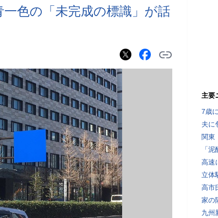
青一色の「未完成の標識」が話
主要
7歳
夫に
関東
「泥
高速
立体
高市
家の
九州