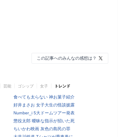
この記事へのみんなの感想は？
芸能
ゴシップ
女子
トレンド
食べても太らない 神お菓子紹介
好井まさお 女子大生の怪談披露
Number_i 5大ドームツアー発表
懲役太郎 曖昧な指示が招いた死
ちいかわ映画 灰色の島民の罪
大井川鉄道 Tシャツが乗車券に