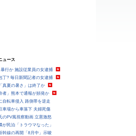
ニュース
に暴行か 施設従業員の女逮捕
包丁? 毎日新聞記者の女逮捕
「真夏の暑さ」は終了か
酔者」熊本で通報が頻発か
に自転車侵入 路側帯を逆走
駐車場から車落下 夫婦死傷
氏のPV風視察動画 立憲激怒
隣が民泊「トラウマなった」
新幹線の再開「8月中」示唆