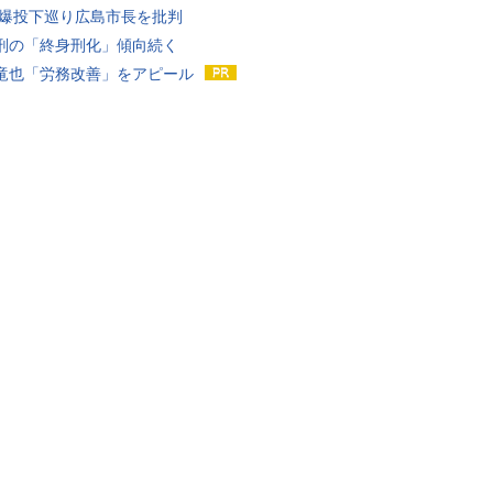
原爆投下巡り広島市長を批判
刑の「終身刑化」傾向続く
竜也「労務改善」をアピール