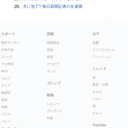
20.
夫に包丁? 毎日新聞記者の女逮捕
スポーツ
芸能
女子
海外サッカー
芸能総合
恋愛
日本代表
音楽
ライフスタイル
Jリーグ
韓流
ファッション
プロ野球
グラビア
トレンド
MLB
テレビ
本
ゴルフ
ゴシップ
教育・仕事
テニス
からだ
格闘技
映画
マネー
競馬
レビュー
車
相撲
プレゼント
グルメ
バスケ
特集
バレー
YouTube