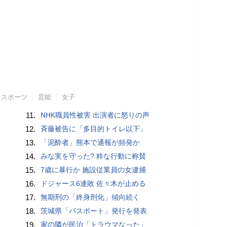
スポーツ
芸能
女子
11.
NHK職員性被害 出演者に怒りの声
12.
斉藤被告に「多目的トイレ以下」
13.
「泥酔者」熊本で通報が頻発か
14.
みな実を守った? 粋な行動に称賛
15.
7歳に暴行か 施設従業員の女逮捕
16.
ドジャース6連敗 佐々木が止める
17.
無期刑の「終身刑化」傾向続く
18.
茨城県「パスポート」発行を発表
19.
家の隣が民泊「トラウマなった」