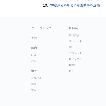
10.
90歳患者を殴る? 看護助手を逮捕
ニューストップ
IT 経済
経済総合
主要
マーケット
Web
国内
ガジェット
社会
ITビジネス
政治
IT総合
海外
PR
海外総合
韓国
中国