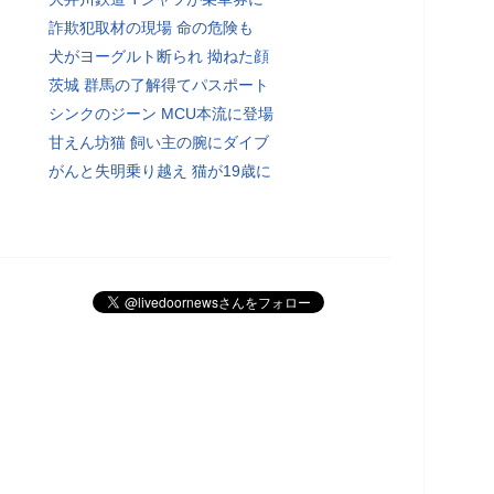
詐欺犯取材の現場 命の危険も
犬がヨーグルト断られ 拗ねた顔
茨城 群馬の了解得てパスポート
シンクのジーン MCU本流に登場
甘えん坊猫 飼い主の腕にダイブ
がんと失明乗り越え 猫が19歳に