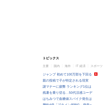
トピックス
主要
国内
海外
IT 経済
スポーツ
ジャンプ 初めて100万部を下回る
親の投稿で子が特定される現実
謎マナーに疲弊 ランキング1位は
残暑を乗り切る…50代涼感コーデ
はちみつで血糖値スパイク発生は
麺約4倍「ブタメン超BIG」発売へ