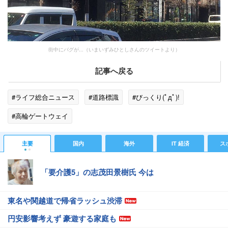
街中にバグが...（いまいずみひとしさんのツイートより）
記事へ戻る
#ライフ総合ニュース
#道路標識
#びっくり(ﾟдﾟ)!
#高輪ゲートウェイ
主要
国内
海外
IT 経済
ス
「要介護5」の志茂田景樹氏 今は
東名や関越道で帰省ラッシュ渋滞
円安影響考えず 豪遊する家庭も