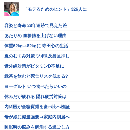
「モテるためのヒント」326人に
容姿と寿命 28年追跡で見えた差
あたりめ 血糖値を上げない理由
体重62kg→82kgに 寺田心の生活
夏のむくみ対策 ツボ&反射区押し
紫外線対策がビタミンD不足に
緑茶を飲むと死亡リスク低まる?
ヨーグルト いつ食べたらいいの
休みだが疲れる 隠れ疲労対策は
内科医が低糖質麺を食べ比べ検証
母が娘に減量強要→家庭内別居へ
睡眠時の悩みを解消する過ごし方