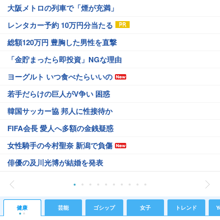
大阪メトロの列車で「煙が充満」
レンタカー予約 10万円分当たる
総額120万円 豊胸した男性を直撃
「金貯まったら即投資」NGな理由
ヨーグルト いつ食べたらいいの
若手だらけの巨人がV争い 困惑
韓国サッカー協 邦人に性接待か
FIFA会長 愛人へ多額の金銭疑惑
女性騎手の今村聖奈 新潟で負傷
俳優の及川光博が結婚を発表
健康
芸能
ゴシップ
女子
トレンド
Y