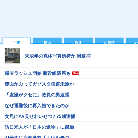
主要
国内
海外
IT 経済
ス
未成年の裸体写真所持か 男逮捕
帰省ラッシュ開始 新幹線満席も
覆面かぶってガソスタ強盗未遂か
「盗撮がクセに」教員の男逮捕
なぜ避難後に再入館できたのか
女児にAV見せわいせつ? 75歳逮捕
訪日米人が「日本の遺物」に感動
AI予約に店側激怒「もはやテロ」