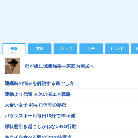
健康
芸能
ゴシップ
女子
トレンド
Y
母が娘に減量強要→家庭内別居へ
睡眠時の悩みを解消する過ごし方
運動より代謝 人体の省エネ戦略
大食い女子 46キロ体型の秘密
バランスボール毎日10分で20kg減
躁状態引き起こしかねないNG行動
キウイを食べる際の3つの注意点