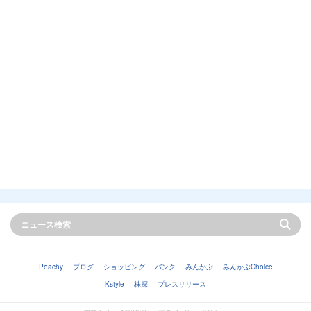
Peachy
ブログ
ショッピング
バンク
みんかぶ
みんかぶChoice
Kstyle
株探
プレスリリース