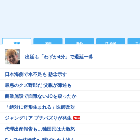
主要
国内
海外
IT 経済
ス
出廷も「わずか4分」で退廷一幕
日本海側で水不足も 懸念示す
最悪のクズ野郎だ 父親が陳述も
商業施設で面識ないJCを殴ったか
「絶対に奇形生まれる」医師反対
ジャングリア プチバズりが発生
代理出産報告も…独国民は大激怒
C・ロナ結婚式へ 呼ばれぬ人物も