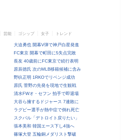
芸能
ゴシップ
女子
トレンド
大迫勇也 開幕V弾で神戸白星発進
FC東京 開幕で町田に5失点完敗
長友 40歳前にFC東京で続行表明
原辰徳氏 次のMLB移籍候補に含み
野杁正明 1RKOでリベンジ成功
原氏 菅野の先発を現地で生観戦
清水FWオ・セフン 拍手で即退場
大谷ら擁するドジャース 7連敗に
ラグビー選手が熱中症で倒れ死亡
スクバル「デトロイト戻りたい」
張本美和 韓国エース下し4強へ
篠塚大登 五輪銅メダリスト撃破