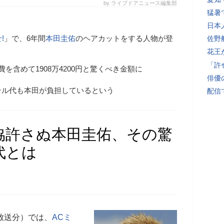
by ライブドアニュース編集部
猛暑
日本
!
」で、6年間
本田圭佑
のヘアカットをする人物が登
佐野
花王
「許
を含めて1908万4200円と驚くべき金額に
俳優
テル代も本田が負担しているという
配信
協許さぬ本田圭佑、その驚
代とは
日放送分）では、
ACミ