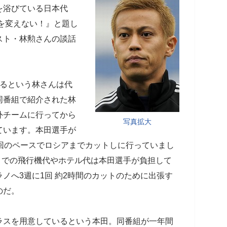
を浴びている日本代
を変えない！』と題し
スト・林勲さんの談話
なるという林さんは代
同番組で紹介された林
外チームに行ってから
写真拡大
ています。本田選手が
回のペースでロシアまでカットしに行っていまし
アまでの飛行機代やホテル代は本田選手が負担して
ノへ3週に1回 約2時間のカットのために出張す
のだ。
ラスを用意しているという本田。同番組が一年間