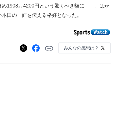
1908万4200円という驚くべき額に――。はか
い本田の一面を伝える格好となった。
）
みんなの感想は？