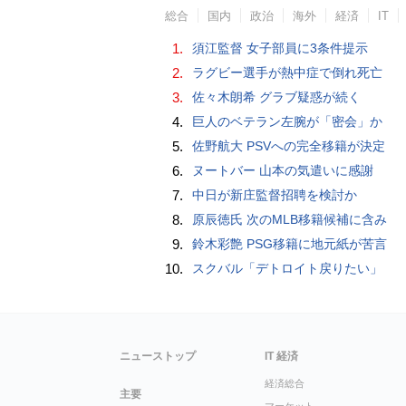
総合
国内
政治
海外
経済
IT
1.
須江監督 女子部員に3条件提示
2.
ラグビー選手が熱中症で倒れ死亡
3.
佐々木朗希 グラブ疑惑が続く
4.
巨人のベテラン左腕が「密会」か
5.
佐野航大 PSVへの完全移籍が決定
6.
ヌートバー 山本の気遣いに感謝
7.
中日が新庄監督招聘を検討か
8.
原辰徳氏 次のMLB移籍候補に含み
9.
鈴木彩艶 PSG移籍に地元紙が苦言
10.
スクバル「デトロイト戻りたい」
ニューストップ
IT 経済
経済総合
主要
マーケット