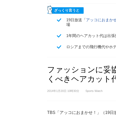
ざっくり言うと
19日放送「
アッコにおまかせ
場
1年間のヘアカット代は出張費
ロシアまでの飛行機代やホ
ファッションに妥
くべきヘアカット
2014年1月20日 10時30分
Sports Watch
TBS「アッコにおまかせ！」（19