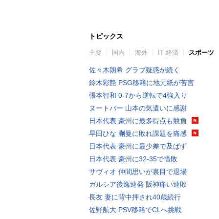
トピックス
主要
国内
海外
IT 経済
スポーツ
佐々木朗希 グラブ疑惑が続く
鈴木彩艶 PSG移籍に地元紙が苦言
張本智和 0-7から逆転で4強入り
ヌートバー 山本の気遣いに感謝
日本代表 豪州に最多得点も競負
早田ひな 蒯曼に敗れ課題を痛感
日本代表 豪州に最少差で及ばず
日本代表 豪州に32-35で惜敗
サヴィオ 仲間思いが裏目で退場
ガルシア後逸連発 阪神痛い連敗
長友 妻に背中押され40歳続行
佐野航大 PSV移籍でCLへ挑戦