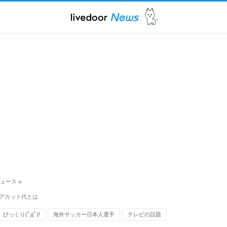
ュース
>
アカット代とは
びっくり(ﾟдﾟ)!
海外サッカー日本人選手
テレビの話題