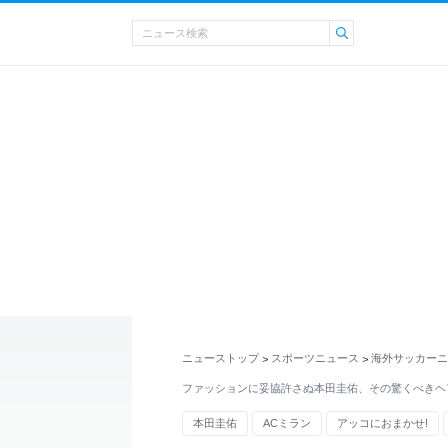
ニューストップ
スポーツニュース
海外サッカーニ
>
>
ファッションに妥協許さぬ本田圭佑、その驚くべきヘ
本田圭佑
ACミラン
アッコにおまかせ!