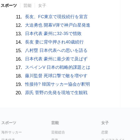
スポーツ
芸能
女子
11.
長友、FC東京で現役続行を宣言
12.
大迫勇也 開幕V弾で神戸白星発進
13.
日本代表 豪州に32-35で惜敗
14.
長友 妻に背中押され40歳続行
15.
八村塁 日本代表への思いを語る
16.
日本代表 豪州に最少差で及ばず
17.
スペインV 日本の戦略的課題とは
18.
藤川監督 死球口撃で敵を増やす
19.
性接待? 韓国サッカー協会が釈明
20.
原氏 菅野の先発を現地で生観戦
スポーツ
芸能
女子
海外サッカー
芸能総合
恋愛
日本代表
音楽
ライフスタイル