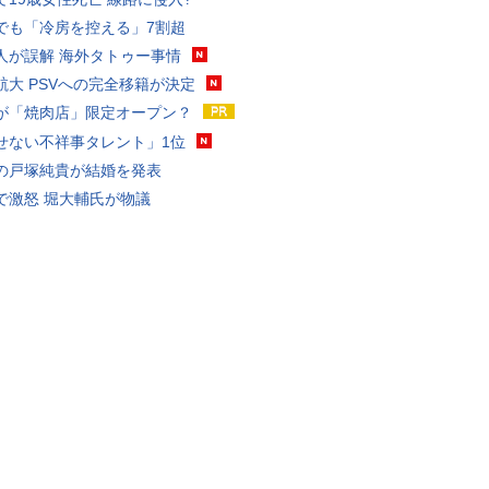
でも「冷房を控える」7割超
人が誤解 海外タトゥー事情
航大 PSVへの完全移籍が決定
が「焼肉店」限定オープン？
せない不祥事タレント」1位
の戸塚純貴が結婚を発表
で激怒 堀大輔氏が物議