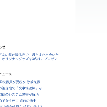
らせ
『あの星が降る丘で、君とまた出会いた
』オリジナルグッズを3名様にプレゼン
ニュース
歳国税職員が脱税か 懲戒免職
の被災地で「火事場泥棒」か
郵便のシステム障害が解消
泊で女性死亡 遺族の胸中
で19歳女性死亡 線路に侵入?