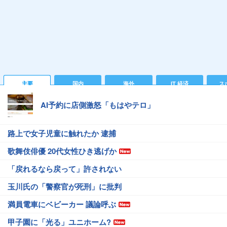
主要
国内
海外
IT 経済
ス
AI予約に店側激怒「もはやテロ」
路上で女子児童に触れたか 逮捕
歌舞伎俳優 20代女性ひき逃げか
「戻れるなら戻って」許されない
玉川氏の「警察官が死刑」に批判
満員電車にベビーカー 議論呼ぶ
甲子園に「光る」ユニホーム?