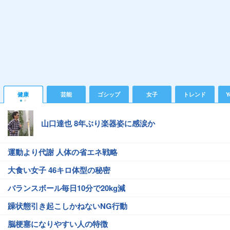
健康
芸能
ゴシップ
女子
トレンド
Y
山口達也 8年ぶり楽器姿に感涙か
運動より代謝 人体の省エネ戦略
大食い女子 46キロ体型の秘密
バランスボール毎日10分で20kg減
躁状態引き起こしかねないNG行動
脳梗塞になりやすい人の特徴