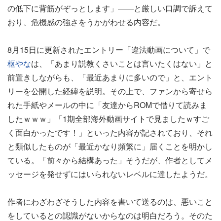
の低下に背筋がぞっとします」――と厳しい口調で訴えて
おり、危機感の強さをうかがわせる内容だ。
8月15日に更新されたエントリー「違法動画について」で
枢やな
は、「あまり説教くさいことは言いたくはない」と
前置きしながらも、「最近あまりに多いので」と、エント
リーを公開した経緯を説明。その上で、ファンから寄せら
れた手紙やメールの中に「友達からROMで借りて読みま
したｗｗｗ」「1期全部海外動画サイトで見ましたｗすご
く面白かったです！」といった内容が記されており、それ
と類似したものが「最近かなり頻繁に」届くことを明かし
ている。「前々から結構あった」そうだが、作者としてメ
ッセージを発せずにはいられないレベルに達したようだ。
作者にわざわざそうした内容を書いて送るのは、悪いこと
をしているとの認識がないからなのは明白だろう。そのた