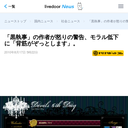
一覧
>
>
>
「黒執事」の作者が怒りの
ニューストップ
国内ニュース
社会ニュース
「黒執事」の作者が怒りの警告、モラル低下
に「背筋がぞっとします」。
2010年8月17日 5時22分