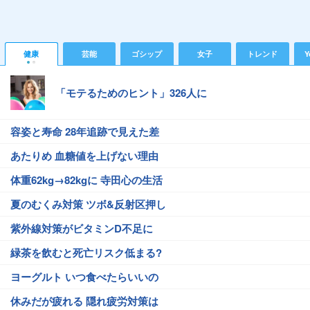
健康
芸能
ゴシップ
女子
トレンド
Y
「モテるためのヒント」326人に
容姿と寿命 28年追跡で見えた差
あたりめ 血糖値を上げない理由
体重62kg→82kgに 寺田心の生活
夏のむくみ対策 ツボ&反射区押し
紫外線対策がビタミンD不足に
緑茶を飲むと死亡リスク低まる?
ヨーグルト いつ食べたらいいの
休みだが疲れる 隠れ疲労対策は