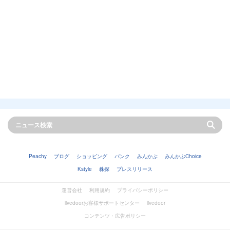
Peachy
ブログ
ショッピング
バンク
みんかぶ
みんかぶChoice
Kstyle
株探
プレスリリース
運営会社
利用規約
プライバシーポリシー
livedoorお客様サポートセンター
livedoor
コンテンツ・広告ポリシー