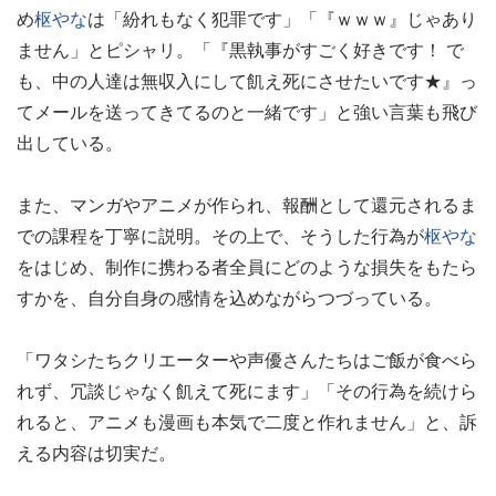
め
枢やな
は「紛れもなく犯罪です」「『ｗｗｗ』じゃあり
ません」とピシャリ。「『黒執事がすごく好きです！ で
も、中の人達は無収入にして飢え死にさせたいです★』っ
てメールを送ってきてるのと一緒です」と強い言葉も飛び
出している。
また、マンガやアニメが作られ、報酬として還元されるま
での課程を丁寧に説明。その上で、そうした行為が
枢やな
をはじめ、制作に携わる者全員にどのような損失をもたら
すかを、自分自身の感情を込めながらつづっている。
「ワタシたちクリエーターや声優さんたちはご飯が食べら
れず、冗談じゃなく飢えて死にます」「その行為を続けら
れると、アニメも漫画も本気で二度と作れません」と、訴
える内容は切実だ。