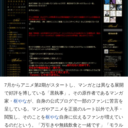
7月からアニメ第2期がスタートし、マンガとは異なる展開
で好評を博している「黒執事」。その原作者であるマンガ
家・
枢やな
が、自身の公式ブログで一部のファンに苦言を
呈している。マンガやアニメを正規のルート以外で入手・
閲覧し、そのことを
枢やな
自身に伝えるファンが増えてい
るのだという。「万引きや無銭飲食と一緒です」「モラル