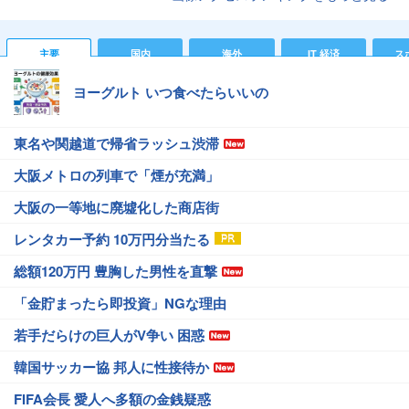
主要
国内
海外
IT 経済
ス
ヨーグルト いつ食べたらいいの
東名や関越道で帰省ラッシュ渋滞
大阪メトロの列車で「煙が充満」
大阪の一等地に廃墟化した商店街
レンタカー予約 10万円分当たる
総額120万円 豊胸した男性を直撃
「金貯まったら即投資」NGな理由
若手だらけの巨人がV争い 困惑
韓国サッカー協 邦人に性接待か
FIFA会長 愛人へ多額の金銭疑惑