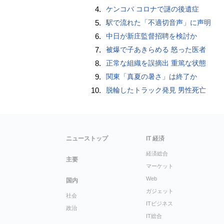
4.
ケンコバ コロナで謎の後遺症
5.
駅で流れた「不適切音声」に声明
6.
中日が新庄監督招聘を検討か
7.
被爆で子あきらめる 怒った医者
8.
正常な組織を誤摘出 重篤な状態
9.
関東「真夏の暑さ」は終了か
10.
脱輪したトラック発見 男性死亡
ニューストップ
IT 経済
経済総合
主要
マーケット
Web
国内
ガジェット
社会
ITビジネス
政治
IT総合