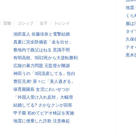
地震
くら
芸能
ゴシップ
女子
トレンド
服は
タイ
池田直人 佐藤佳奈と電撃結婚
久保
真夏に完全防備姿「金を出せ」
テオ
敷地内で義父はねる 意識不明
黒木
有明高校、9回2死から大逆転勝利
広陵の暴力問題 元監督が陳謝
神田うの「3回流産してる」告白
豊臣兄弟! 茶々に「美人過ぎる」
保育園園長 女児にわいせつか
「外国人受け入れ反対」大幅増
結婚してる? さかなクンが回答
甲子園 初めてビデオ検証を実施
地震に便乗した詐欺 注意喚起