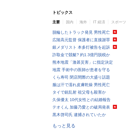
トピックス
主要
国内
海外
IT 経済
スポーツ
脱輪したトラック発見 男性死亡
広陵高元監督 保護者に直接謝罪
銀メダリスト 本多灯被告を起訴
詐取金で競艇? 約1.3億円脱税か
熊本地震「激甚災害」に指定決定
地震 手術中の医師が患者を守る
くら寿司 閉店間際の大盛り話題
服は汗で濡れ皮膚乾燥 男性死亡
タイで銃乱射 祖父母も殺害か
久保優太 10代女性との結婚報告
テオくん 加藤乃愛との破局発表
黒木啓司氏 逮捕されていたか
もっと見る