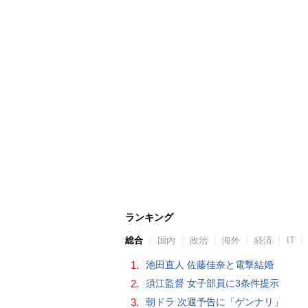
ランキング
総合
国内
政治
海外
経済
IT
1.
池田直人 佐藤佳奈と電撃結婚
2.
須江監督 女子部員に3条件提示
3.
朝ドラ 次週予告に「ゲンナリ」