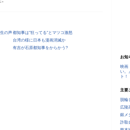
た。
生の声
都知事は"狂ってる"とマツコ激怒
台湾の様に日本も漫画消滅か
有吉が石原都知事をからかう?
お知
映画
い。
ト！
主要
脱輪
広陵
銀メ
詐取
熊本