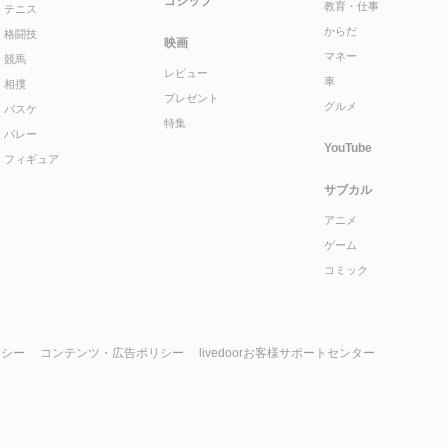
ゴシップ
教育・仕事
テニス
からだ
格闘技
映画
マネー
競馬
レビュー
車
相撲
プレゼント
グルメ
バスケ
特集
バレー
YouTube
フィギュア
サブカル
アニメ
ゲーム
コミック
リシー
コンテンツ・広告ポリシー
livedoorお客様サポートセンター