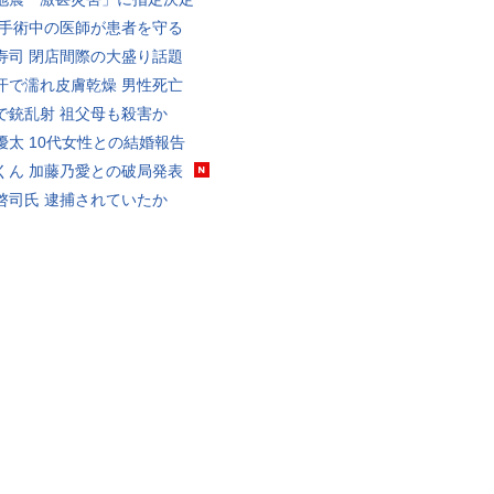
 手術中の医師が患者を守る
寿司 閉店間際の大盛り話題
汗で濡れ皮膚乾燥 男性死亡
で銃乱射 祖父母も殺害か
優太 10代女性との結婚報告
くん 加藤乃愛との破局発表
啓司氏 逮捕されていたか