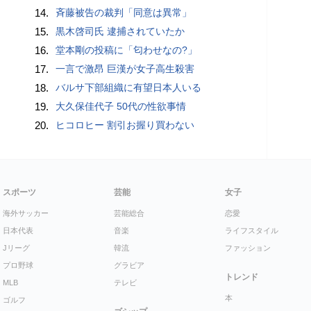
14.
斉藤被告の裁判「同意は異常」
15.
黒木啓司氏 逮捕されていたか
16.
堂本剛の投稿に「匂わせなの?」
17.
一言で激昂 巨漢が女子高生殺害
18.
バルサ下部組織に有望日本人いる
19.
大久保佳代子 50代の性欲事情
20.
ヒコロヒー 割引お握り買わない
スポーツ
芸能
女子
海外サッカー
芸能総合
恋愛
日本代表
音楽
ライフスタイル
Jリーグ
韓流
ファッション
プロ野球
グラビア
トレンド
MLB
テレビ
本
ゴルフ