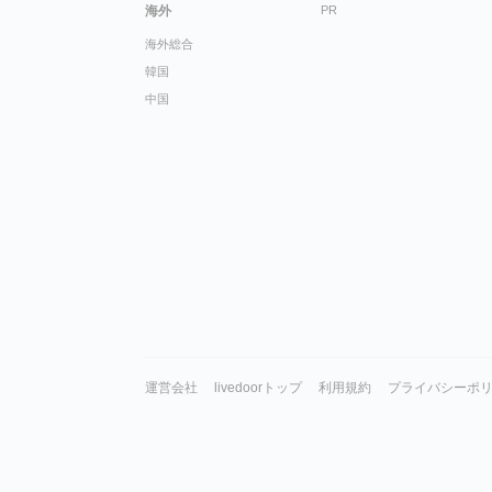
海外
PR
海外総合
韓国
中国
運営会社
livedoorトップ
利用規約
プライバシーポ