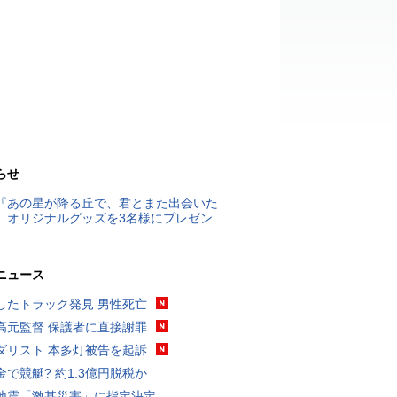
らせ
『あの星が降る丘で、君とまた出会いた
』オリジナルグッズを3名様にプレゼン
ニュース
したトラック発見 男性死亡
高元監督 保護者に直接謝罪
ダリスト 本多灯被告を起訴
金で競艇? 約1.3億円脱税か
地震「激甚災害」に指定決定