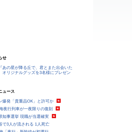
らせ
『あの星が降る丘で、君とまた出会いた
』オリジナルグッズを3名様にプレゼン
ニュース
ン爆発「貴重品OK」と許可か
東海夜行列車が一夜限りの復刻
県知事選挙 現職が当選確実
浴で3人が流される 1人死亡
東海「夜行」新幹線が初運行