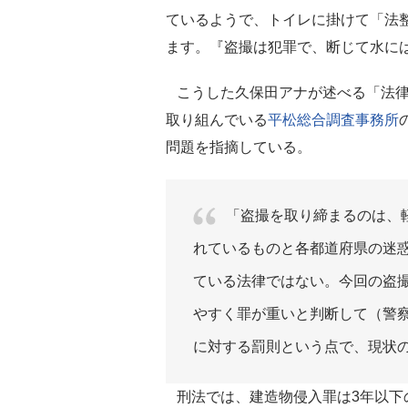
ているようで、トイレに掛けて「法
ます。『盗撮は犯罪で、断じて水に
こうした久保田アナが述べる「法律
取り組んでいる
平松総合調査事務所
問題を指摘している。
「盗撮を取り締まるのは、
れているものと各都道府県の迷
ている法律ではない。今回の盗
やすく罪が重いと判断して（警
に対する罰則という点で、現状
刑法では、建造物侵入罪は3年以下