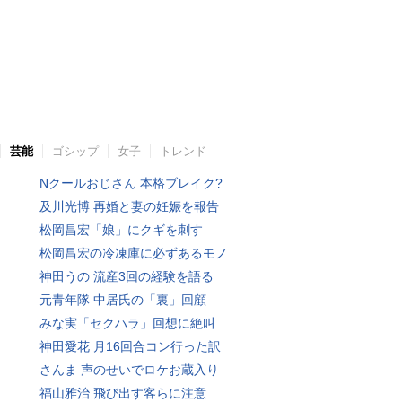
芸能
ゴシップ
女子
トレンド
Nクールおじさん 本格ブレイク?
及川光博 再婚と妻の妊娠を報告
松岡昌宏「娘」にクギを刺す
松岡昌宏の冷凍庫に必ずあるモノ
神田うの 流産3回の経験を語る
元青年隊 中居氏の「裏」回顧
みな実「セクハラ」回想に絶叫
神田愛花 月16回合コン行った訳
さんま 声のせいでロケお蔵入り
福山雅治 飛び出す客らに注意