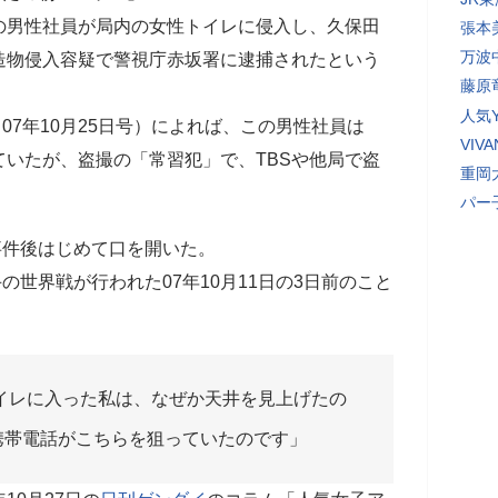
の男性社員が局内の女性トイレに侵入し、久保田
張本
万波
造物侵入容疑で警視庁赤坂署に逮捕されたという
藤原
人気Y
（07年10月25日号）によれば、この男性社員は
VI
いたが、盗撮の「常習犯」で、TBSや他局で盗
重岡
パー
件後はじめて口を開いた。
世界戦が行われた07年10月11日の3日前のこと
イレに入った私は、なぜか天井を見上げたの
携帯電話がこちらを狙っていたのです」