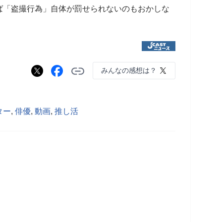
ば「盗撮行為」自体が罰せられないのもおかしな
みんなの感想は？
ター
,
俳優
,
動画
,
推し活