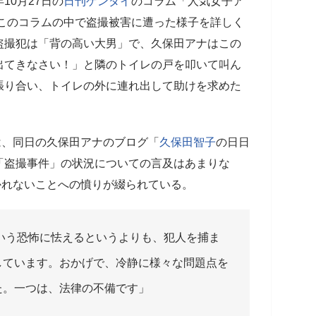
10月27日の
日刊ゲンダイ
のコラム「人気女子ア
はこのコラムの中で盗撮被害に遭った様子を詳しく
盗撮犯は「背の高い大男」で、久保田アナはこの
出てきなさい！」と隣のトイレの戸を叩いて叫ん
張り合い、トイレの外に連れ出して助けを求めた
、同日の久保田アナのブログ「
久保田智子
の日日
「盗撮事件」の状況についての言及はあまりな
かれないことへの憤りが綴られている。
いう恐怖に怯えるというよりも、犯人を捕ま
しています。おかげで、冷静に様々な問題点を
た。一つは、法律の不備です」