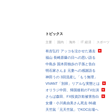
トピックス
主要
国内
海外
IT 経済
スポーツ
有吉弘行 アッコを泣かせた過去
福山 長崎原爆の日への思い語る
中島歩 国木田独歩の子孫と告白
明石家さんま 元妻への感謝語る
神田うの 3回流産し「もう無理」
VIVANT「別班」リアルな実態とは
オリラジ中田、帰国後初のTV出演
さらば森田、FX投資詐欺被害告白
女優・小川眞由美さん死去 86歳
天竺鼠「元天竺鼠」でKOC出場へ