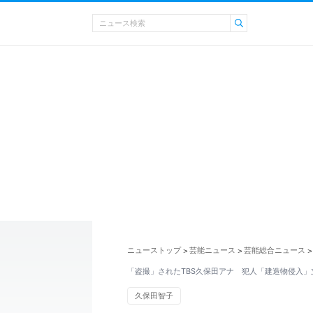
ニューストップ
芸能ニュース
芸能総合ニュース
>
>
>
「盗撮」されたTBS久保田アナ 犯人「建造物侵入」
久保田智子