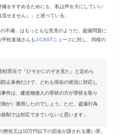
整備をすすめるためにも、私は声を大にしていい
は流せません』」と述べている。
の不備」はもっともな意見のようだ。盗撮問題に
の平松直哉さんも
J-CASTニュース
に対し、同様の
軽犯罪法で『ひそかにのぞき見た』と定めら
惑防止条例だけで、どれも現在の状況に対応し
撮事件は、建造物侵入の罪状の方が罪状を取り
察側が）適用したのでしょう。ただ、盗撮行為
の規制では対応できていないと思います」
の懲役又は10万円以下の罰金が課される重い罪。