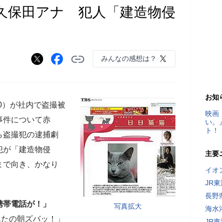
S久保田アナ 犯人「建造物侵
みんなの感想は？
お知
0）が社内で盗撮被
映画
事件について赤
い。
ト！
ら盗撮犯の逮捕劇
犯が「建造物侵
主要
まで向き、かなり
イオ
JR
長野
携帯電話が！」
写真拡大
海水
んたの朝ズバッ！」
JR