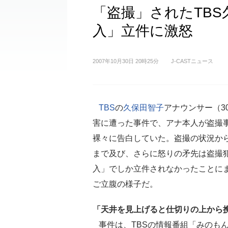
「盗撮」されたTB
入」立件に激怒
2007年10月30日 20時25分
J-CASTニュース
TBS
の
久保田智子
アナウンサー（3
害に遭った事件で、アナ本人が盗撮
裸々に告白していた。盗撮の状況か
まで及び、さらに怒りの矛先は盗撮
入」でしか立件されなかったことに
ご立腹の様子だ。
「天井を見上げると仕切りの上から
事件は、TBSの情報番組「みのも