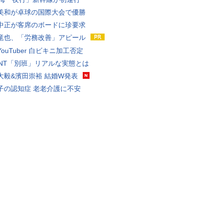
美和が卓球の国際大会で優勝
中正が客席のボードに珍要求
竜也、「労務改善」アピール
ouTuber 白ビキニ加工否定
VANT「別班」リアルな実態とは
大毅&濱田崇裕 結婚W発表
子の認知症 老老介護に不安