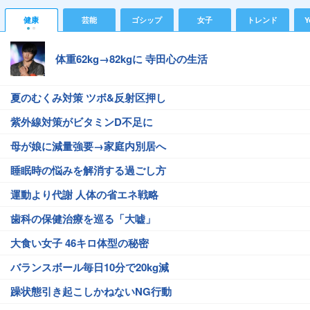
健康
芸能
ゴシップ
女子
トレンド
Y
体重62kg→82kgに 寺田心の生活
夏のむくみ対策 ツボ&反射区押し
紫外線対策がビタミンD不足に
母が娘に減量強要→家庭内別居へ
睡眠時の悩みを解消する過ごし方
運動より代謝 人体の省エネ戦略
歯科の保健治療を巡る「大嘘」
大食い女子 46キロ体型の秘密
バランスボール毎日10分で20kg減
躁状態引き起こしかねないNG行動