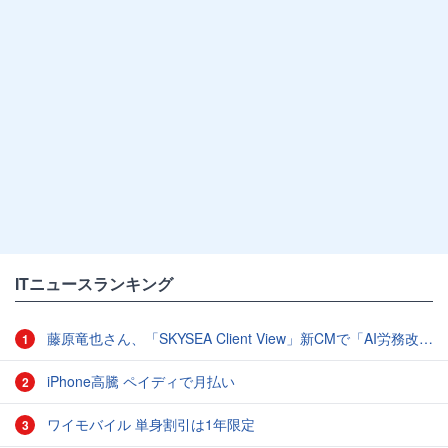
ITニュースランキング
藤原竜也さん、「SKYSEA Client View」新CMで「AI労務改善」をアピール 働き方をAIが分析したら「すぐに休んで」と言われる？
1
iPhone高騰 ペイディで月払い
2
ワイモバイル 単身割引は1年限定
3