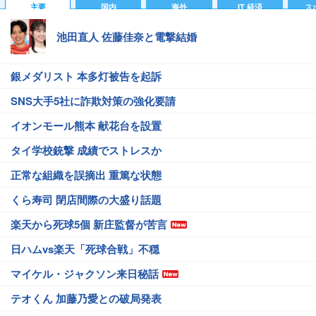
主要
国内
海外
IT 経済
ス
池田直人 佐藤佳奈と電撃結婚
銀メダリスト 本多灯被告を起訴
SNS大手5社に詐欺対策の強化要請
イオンモール熊本 献花台を設置
タイ学校銃撃 成績でストレスか
正常な組織を誤摘出 重篤な状態
くら寿司 閉店間際の大盛り話題
楽天から死球5個 新庄監督が苦言
日ハムvs楽天「死球合戦」不穏
マイケル・ジャクソン来日秘話
テオくん 加藤乃愛との破局発表