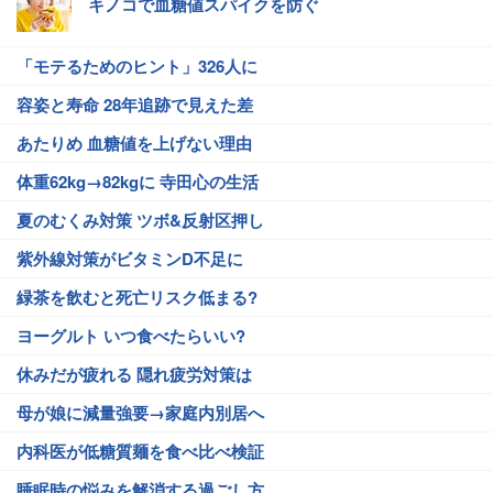
キノコで血糖値スパイクを防ぐ
「モテるためのヒント」326人に
容姿と寿命 28年追跡で見えた差
あたりめ 血糖値を上げない理由
体重62kg→82kgに 寺田心の生活
夏のむくみ対策 ツボ&反射区押し
紫外線対策がビタミンD不足に
緑茶を飲むと死亡リスク低まる?
ヨーグルト いつ食べたらいい?
休みだが疲れる 隠れ疲労対策は
母が娘に減量強要→家庭内別居へ
内科医が低糖質麺を食べ比べ検証
睡眠時の悩みを解消する過ごし方