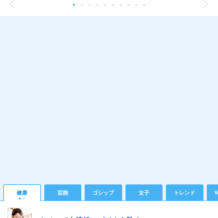
健康
芸能
ゴシップ
女子
トレンド
Y