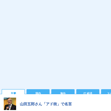
主要
国内
海外
IT 経済
ス
山田五郎さん「アド街」で名言