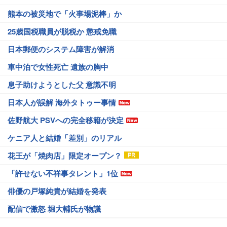
熊本の被災地で「火事場泥棒」か
25歳国税職員が脱税か 懲戒免職
日本郵便のシステム障害が解消
車中泊で女性死亡 遺族の胸中
息子助けようとした父 意識不明
日本人が誤解 海外タトゥー事情
佐野航大 PSVへの完全移籍が決定
ケニア人と結婚「差別」のリアル
花王が「焼肉店」限定オープン？
「許せない不祥事タレント」1位
俳優の戸塚純貴が結婚を発表
配信で激怒 堀大輔氏が物議