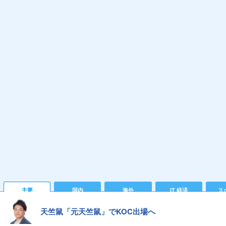
主要
国内
海外
IT 経済
ス
天竺鼠「元天竺鼠」でKOC出場へ