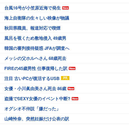
台風16号が小笠原近海で発生
海上自衛隊の生々しい映像が物議
秋田県職員、報道対応で喫煙
風呂を覗くため敷地侵入 49歳男
韓国の審判接待疑惑 JFAが調査へ
メッシの父ホルヘさん 68歳死去
FIREの45歳男性 仕事復帰した訳
注目 古いPCが復活するUSB
女優・小川眞由美さん死去 86歳
盗撮でSEXY女優のイベント中断?
オグシオ不仲説「嫌だった」
山崎怜奈、突然妊娠だけ公表の訳