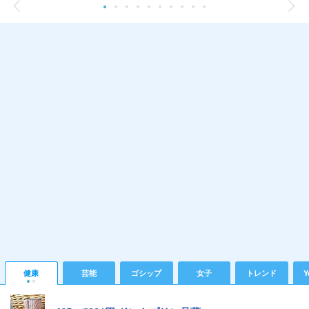
健康
芸能
ゴシップ
女子
トレンド
Y