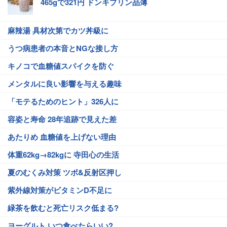
465gで321円 ドンキプリン品薄
麻辣湯 具材次第でカツ丼級に
うつ病患者の本音とNGな接し方
キノコで血糖値スパイクを防ぐ
メンタルに良い影響を与える趣味
「モテるためのヒント」326人に
容姿と寿命 28年追跡で見えた差
あたりめ 血糖値を上げない理由
体重62kg→82kgに 寺田心の生活
夏のむくみ対策 ツボ&反射区押し
紫外線対策がビタミンD不足に
緑茶を飲むと死亡リスク低まる?
ヨーグルト いつ食べたらいい?