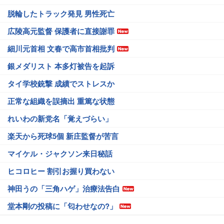
脱輪したトラック発見 男性死亡
広陵高元監督 保護者に直接謝罪
細川元首相 文春で高市首相批判
銀メダリスト 本多灯被告を起訴
タイ学校銃撃 成績でストレスか
正常な組織を誤摘出 重篤な状態
れいわの新党名「覚えづらい」
楽天から死球5個 新庄監督が苦言
マイケル・ジャクソン来日秘話
ヒコロヒー 割引お握り買わない
神田うの「三角ハゲ」治療法告白
堂本剛の投稿に「匂わせなの?」