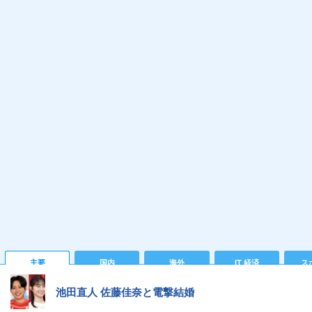
主要
国内
海外
IT 経済
ス
池田直人 佐藤佳奈と電撃結婚