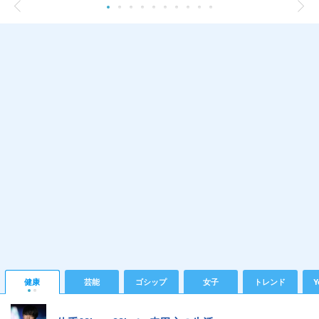
健康
芸能
ゴシップ
女子
トレンド
Y