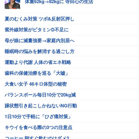
体重62kg→82kgに 寺田心の生活
夏のむくみ対策 ツボ&反射区押し
紫外線対策がビタミンD不足に
母が娘に減量強要→家庭内別居へ
睡眠時の悩みを解消する過ごし方
運動より代謝 人体の省エネ戦略
歯科の保健治療を巡る「大嘘」
大食い女子 46キロ体型の秘密
バランスボール毎日10分で20kg減
躁状態引き起こしかねないNG行動
1日10分で手軽に「ひざ痛対策」
キウイを食べる際の3つの注意点
コーヒー 朝すぐ飲むのはダメ?