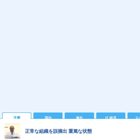
主要
国内
海外
IT 経済
ス
正常な組織を誤摘出 重篤な状態