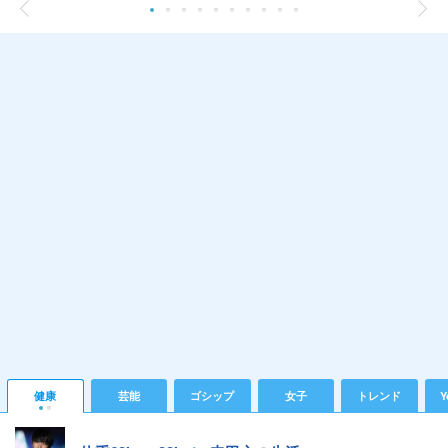
健康
芸能
ゴシップ
女子
トレンド
Y