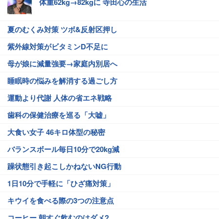
体重62kg→82kgに 寺田心の生活
夏のむくみ対策 ツボ&反射区押し
紫外線対策がビタミンD不足に
母が娘に減量強要→家庭内別居へ
睡眠時の悩みを解消する過ごし方
運動より代謝 人体の省エネ戦略
歯科の保健治療を巡る「大嘘」
大食い女子 46キロ体型の秘密
バランスボール毎日10分で20kg減
躁状態引き起こしかねないNG行動
1日10分で手軽に「ひざ痛対策」
キウイを食べる際の3つの注意点
コーヒー 朝すぐ飲むのはダメ?