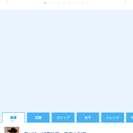
健康
芸能
ゴシップ
女子
トレンド
Y