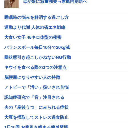
母が娘に減量強要→家庭内別居へ
睡眠時の悩みを解消する過ごし方
運動より代謝 人体の省エネ戦略
大食い女子 46キロ体型の秘密
バランスボール毎日10分で20kg減
躁状態引き起こしかねないNG行動
キウイを食べる際の3つの注意点
脳梗塞になりやすい人の特徴
アトピーで「汚い」扱いされ苦悩
認知症研究で「音」注目される
夫の「産後うつ」にみられる症状
大豆を摂取してストレス過食防止
1日10回 お腹引き締まる簡単習慣