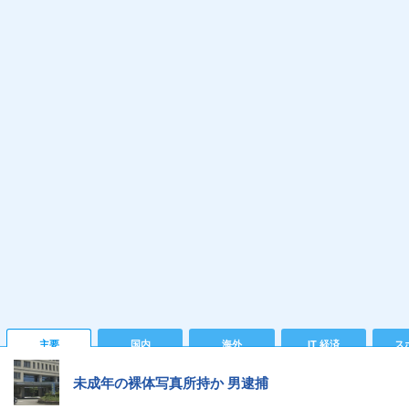
主要
国内
海外
IT 経済
ス
未成年の裸体写真所持か 男逮捕