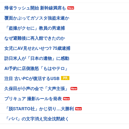
帰省ラッシュ開始 新幹線満席も
覆面かぶってガソスタ強盗未遂か
「盗撮がクセに」教員の男逮捕
なぜ避難後に再入館できたのか
女児にAV見せわいせつ? 75歳逮捕
訪日米人が「日本の遺物」に感動
AI予約に店側激怒「もはやテロ」
注目 古いPCが復活するUSB
久保田が小声の会で「大声主張」
プリキュア 撮影ルールを発表
「脱STARTO社」かじ切り…大勝利
「パパ」の文字消え完全沈黙続く