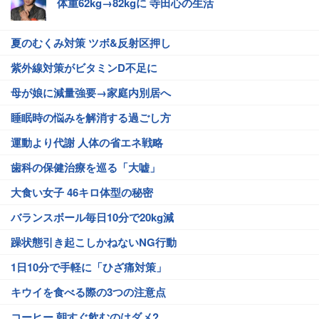
体重62kg→82kgに 寺田心の生活
夏のむくみ対策 ツボ&反射区押し
紫外線対策がビタミンD不足に
母が娘に減量強要→家庭内別居へ
睡眠時の悩みを解消する過ごし方
運動より代謝 人体の省エネ戦略
歯科の保健治療を巡る「大嘘」
大食い女子 46キロ体型の秘密
バランスボール毎日10分で20kg減
躁状態引き起こしかねないNG行動
1日10分で手軽に「ひざ痛対策」
キウイを食べる際の3つの注意点
コーヒー 朝すぐ飲むのはダメ?