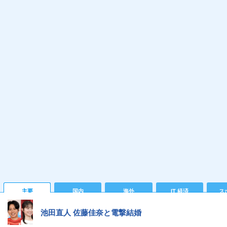
主要
国内
海外
IT 経済
ス
池田直人 佐藤佳奈と電撃結婚