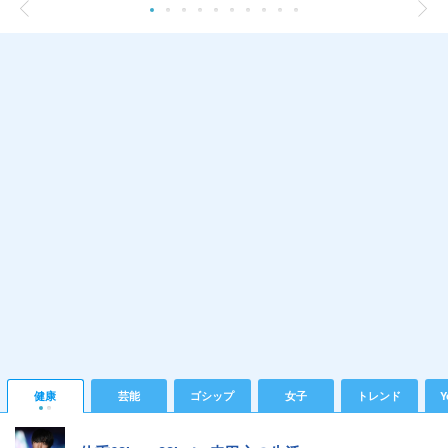
健康
芸能
ゴシップ
女子
トレンド
Y