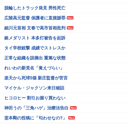
脱輪したトラック発見 男性死亡
広陵高元監督 保護者に直接謝罪
細川元首相 文春で高市首相批判
銀メダリスト 本多灯被告を起訴
タイ学校銃撃 成績でストレスか
正常な組織を誤摘出 重篤な状態
れいわの新党名「覚えづらい」
楽天から死球5個 新庄監督が苦言
マイケル・ジャクソン来日秘話
ヒコロヒー 割引お握り買わない
神田うの「三角ハゲ」治療法告白
堂本剛の投稿に「匂わせなの?」