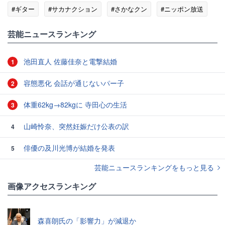
#ギター
#サカナクション
#さかなクン
#ニッポン放送
#うつ病
芸能ニュースランキング
池田直人 佐藤佳奈と電撃結婚
1
容態悪化 会話が通じないパー子
2
体重62kg→82kgに 寺田心の生活
3
山崎怜奈、突然妊娠だけ公表の訳
4
俳優の及川光博が結婚を発表
5
芸能ニュースランキングをもっと見る
画像アクセスランキング
森喜朗氏の「影響力」が減退か