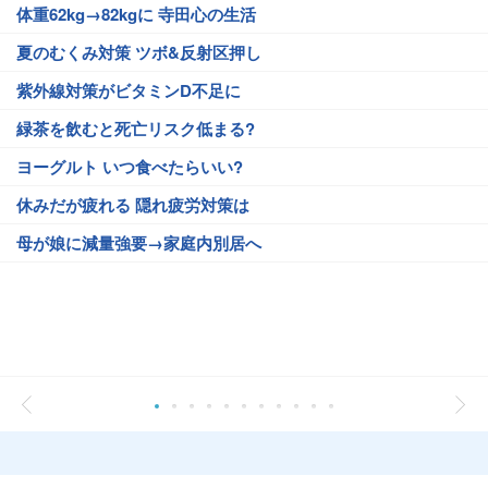
体重62kg→82kgに 寺田心の生活
夏のむくみ対策 ツボ&反射区押し
紫外線対策がビタミンD不足に
緑茶を飲むと死亡リスク低まる?
ヨーグルト いつ食べたらいい?
休みだが疲れる 隠れ疲労対策は
母が娘に減量強要→家庭内別居へ