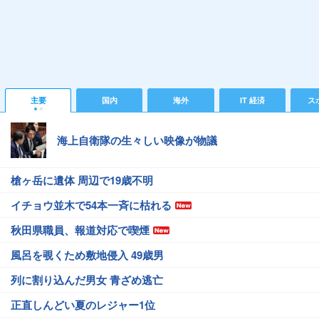
主要
国内
海外
IT 経済
ス
海上自衛隊の生々しい映像が物議
槍ヶ岳に遺体 周辺で19歳不明
イチョウ並木で54本一斉に枯れる
秋田県職員、報道対応で喫煙
風呂を覗くため敷地侵入 49歳男
列に割り込んだ男女 青ざめ逃亡
正直しんどい夏のレジャー1位