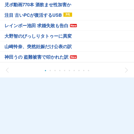
児ポ動画770本 酒飲ませ性加害か
注目 古いPCが復活するUSB
レインボー池田 求婚失敗も告白
大野智のびっしりタトゥーに異変
山崎怜奈、突然妊娠だけ公表の訳
神田うの 盗難被害で叩かれた訳