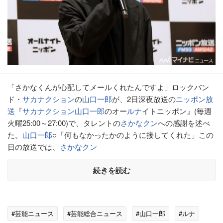
「さかなくんが心配してメールくれたんですよ」ロックバン
ド・
サカナクション
の
山口一郎
が、2日深夜放送の
ニッポン放
送
『
サカナクション
山口一郎
のオー
ルナ
イトニッポン』(毎週
火曜25:00～27:00)で、タレントの
さかなクン
への感謝を述べ
た。
山口一郎
○「何もなかったかのように接してくれた」この
日の放送では、
さかなクン
続きを読む
#芸能ニュース
#芸能総合ニュース
#山口一郎
#ルナ