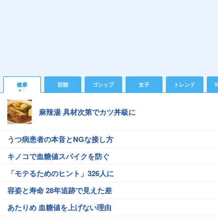
健康
芸能
ゴシップ
女子
トレンド
Y
麻辣湯 具材次第でカツ丼級に
うつ病患者の本音とNGな接し方
キノコで血糖値スパイクを防ぐ
「モテるためのヒント」326人に
容姿と寿命 28年追跡で見えた差
あたりめ 血糖値を上げない理由