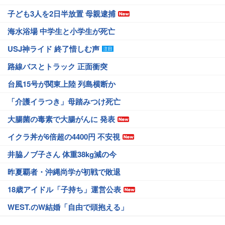
子ども3人を2日半放置 母親逮捕
海水浴場 中学生と小学生が死亡
USJ神ライド 終了惜しむ声
路線バスとトラック 正面衝突
台風15号が関東上陸 列島横断か
「介護イラつき」母踏みつけ死亡
大腸菌の毒素で大腸がんに 発表
イクラ丼が6倍超の4400円 不安視
井脇ノブ子さん 体重38kg減の今
昨夏覇者・沖縄尚学が初戦で敗退
18歳アイドル「子持ち」運営公表
WEST.のW結婚「自由で頭抱える」