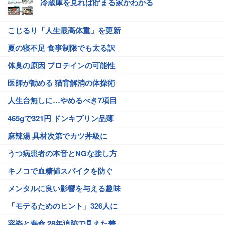
冷蔵庫を見れば貯まる家かわかる
こじるり「人生最高体重」を更新
夏の寝不足 食事制限でも太る訳
体臭の原因 プロテインの可能性
医師が勧める 猫背解消の体操術
人生台無しに…やめるべき7項目
465gで321円 ドンキプリン品薄
麻辣湯 具材次第でカツ丼級に
うつ病患者の本音とNGな接し方
キノコで血糖値スパイクを防ぐ
メンタルに良い影響を与える趣味
「モテるためのヒント」326人に
容姿と寿命 28年追跡で見えた差