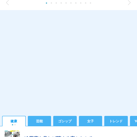
健康
芸能
ゴシップ
女子
トレンド
Y