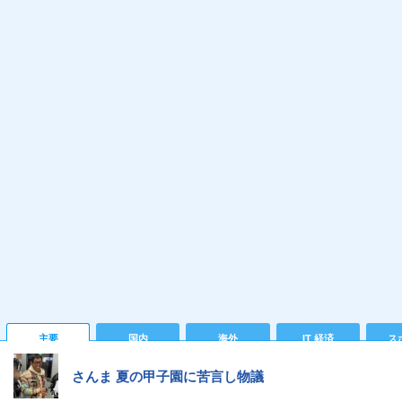
主要
国内
海外
IT 経済
ス
さんま 夏の甲子園に苦言し物議