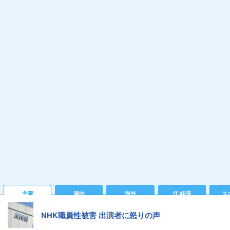
主要
国内
海外
IT 経済
ス
NHK職員性被害 出演者に怒りの声