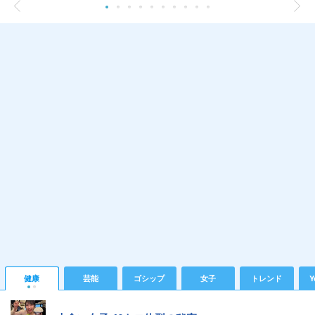
健康
芸能
ゴシップ
女子
トレンド
Y