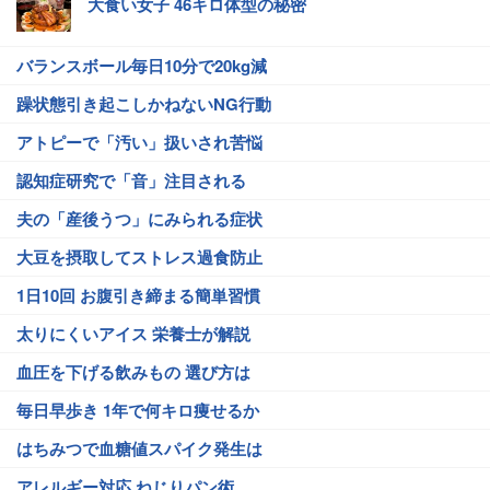
大食い女子 46キロ体型の秘密
バランスボール毎日10分で20kg減
躁状態引き起こしかねないNG行動
アトピーで「汚い」扱いされ苦悩
認知症研究で「音」注目される
夫の「産後うつ」にみられる症状
大豆を摂取してストレス過食防止
1日10回 お腹引き締まる簡単習慣
太りにくいアイス 栄養士が解説
血圧を下げる飲みもの 選び方は
毎日早歩き 1年で何キロ痩せるか
はちみつで血糖値スパイク発生は
アレルギー対応 ねじりパン術