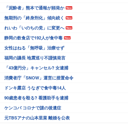
「泥酔者」熊本で通報が頻発か
無期刑の「終身刑化」傾向続く
れいわ「いのちの党」に変更へ
静岡の飲食店で192人が食中毒
女性はねる「無呼吸」治療せず
福岡の議長 地震巡り不謹慎発言
「43億円分」キャンセル? 女逮捕
消費者庁「SNOW」運営に措置命令
ドンキ露店 うなぎで食中毒14人
90歳患者を殴る? 看護助手を逮捕
ケンコバ コロナで謎の後遺症
元TBSアナの山本里菜 離婚を公表