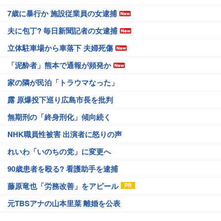
7歳に暴行か 施設従業員の女逮捕
夫に包丁? 毎日新聞記者の女逮捕
立体駐車場から車落下 夫婦死傷
「泥酔者」熊本で通報が頻発か
家の隣が民泊「トラウマなった」
露 原爆投下巡り広島市長を批判
無期刑の「終身刑化」傾向続く
NHK職員性被害 出演者に怒りの声
れいわ「いのちの党」に変更へ
90歳患者を殴る? 看護助手を逮捕
藤原竜也「労務改善」をアピール
元TBSアナの山本里菜 離婚を公表