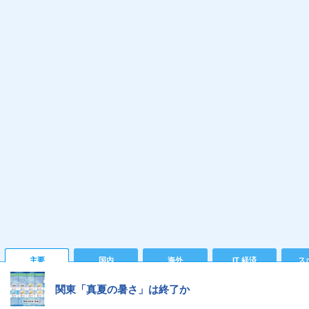
主要
国内
海外
IT 経済
ス
関東「真夏の暑さ」は終了か