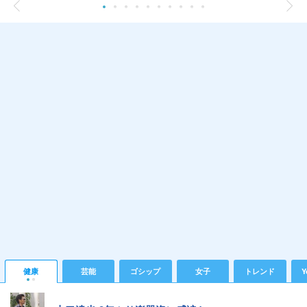
健康
芸能
ゴシップ
女子
トレンド
Y