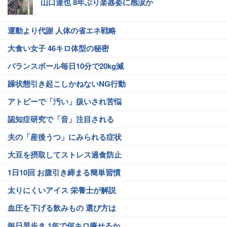
山口達也 8年ぶり楽器姿に感涙か
運動より代謝 人体の省エネ戦略
大食い女子 46キロ体型の秘密
バランスボール毎日10分で20kg減
躁状態引き起こしかねないNG行動
アトピーで「汚い」扱いされ苦悩
認知症研究で「音」注目される
夫の「産後うつ」にみられる症状
大豆を摂取してストレス過食防止
1日10回 お腹引き締まる簡単習慣
太りにくいアイス 栄養士が解説
血圧を下げる飲みもの 選び方は
毎日早歩き 1年で何キロ痩せるか