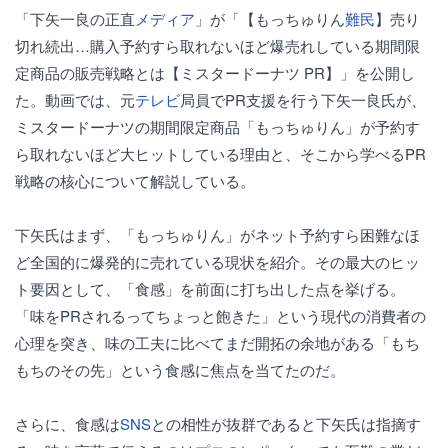
「下矢一良の正直
メディア
」が「【もっちゅりん
難民
】売り
切れ続出…購入予約すら取れないほど爆売れしている期間限
定商品の販売戦略とは【ミスタードーナツ PR】」を公開し
た。動画では、元
テレビ
局員でPR支援を行う下矢一良氏が、
ミスタードーナツの期間限定商品「もっちゅりん」が予約す
ら取れないほど大ヒットしている理由と、そこから学べるPR
戦略の核心について解説している。
下矢氏はまず、「もっちゅりん」がネット予約すら困難なほ
ど全国的に爆発的に売れている現状を紹介。その最大のヒッ
ト要因として、「食感」を前面に打ち出した点を挙げる。
「味をPRされるってちょっと飽きた」という現代の消費者の
心理を突き、味の工夫に比べてまだ開拓の余地がある「もち
もちのその先」という食感に焦点を当てたのだ。
さらに、食感は
SNS
との相性が抜群であると下矢氏は指摘す