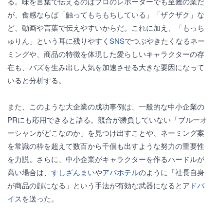
る。味を言葉で伝えるのはプロのレポーターでも至難の業だ
が、食感ならば「触ってもちもちしている」「ザクザク」な
ど、動画や言葉で伝えやすいからだ。これに加え、「もっち
ゅりん」という耳に残りやすく
SNS
でつぶやきたくなるネー
ミングや、商品の特徴を体現した愛らしいキャラクターの存
在も、バズを生み出し人気を加速させる大きな要因になって
いると分析する。
また、このような大企業の成功事例は、一般的な中小企業の
PRにも応用できると語る。競合が勝負していない「ブルーオ
ーシャンがどこなのか」を見つけ出すことや、ネーミング案
を常識の枠を超えて数百から千個も出すような努力の重要性
を力説。さらに、中小企業がキャラクターを作るハードルが
高い場合は、
すしざんまい
や
アパホテル
のように「社長自身
が商品の顔になる」という手法が有効な武器になるとア
ドバ
イ
スを送った。