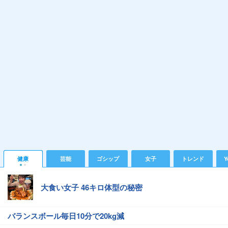
健康
芸能
ゴシップ
女子
トレンド
Y
大食い女子 46キロ体型の秘密
バランスボール毎日10分で20kg減