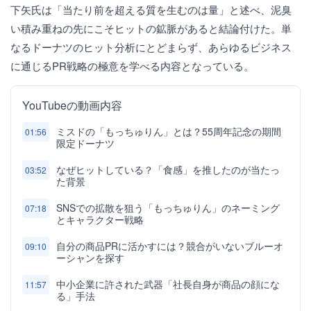
下矢氏は「当たり前を超える質を生むのは量」と述べ、泥臭
い積み重ねの先にこそヒットの鉱脈があると結論付けた。単
なるドーナツのヒット分析にとどまらず、あらゆるビジネス
に通じるPR戦略の極意を学べる内容となっている。
YouTubeの動画内容
ミスドの「もっちゅりん」とは？55周年記念の期間
01:56
限定ドーナツ
なぜヒットしている？「食感」を推したのが当たっ
03:52
た背景
SNSでの拡散を狙う「もっちゅりん」のネーミング
07:18
とキャラクター戦略
自分の商品PRに活かすには？競合がいないブルーオ
09:10
ーシャンを探す
中小企業に許された武器「社長自身が商品の顔にな
11:57
る」手法