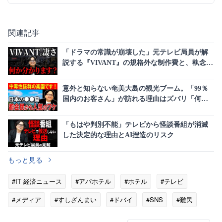
関連記事
「ドラマの常識が崩壊した」元テレビ局員が解
説する『VIVANT』の規格外な制作費と、執念と
も言えるビジネス展開の全貌
意外と知らない奄美大島の観光ブーム。「99％
国内のお客さん」が訪れる理由はズバリ「何も
ない」
「もはや判別不能」テレビから怪談番組が消滅
した決定的な理由とAI捏造のリスク
もっと見る
#IT 経済ニュース
#アパホテル
#ホテル
#テレビ
#メディア
#すしざんまい
#ドバイ
#SNS
#難民