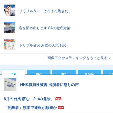
りくりゅうに「そろそろ飽きた」
客を閉め出します SAで徹底対策
トリプル台風 お盆の天気予想
画像アクセスランキングをもっと見る
主要
国内
海外
IT 経済
ス
NHK職員性被害 出演者に怒りの声
8月の台風 潜む「2つの危険」
「泥酔者」熊本で通報が頻発か