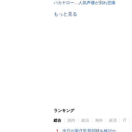
バカヤロー…人気声優が別れ悲痛
もっと見る
ランキング
総合
国内
政治
海外
経済
IT
1.
中日が新庄監督招聘を検討か