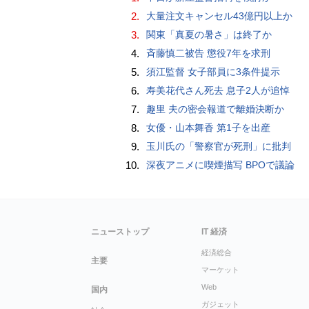
2.
大量注文キャンセル43億円以上か
3.
関東「真夏の暑さ」は終了か
4.
斉藤慎二被告 懲役7年を求刑
5.
須江監督 女子部員に3条件提示
6.
寿美花代さん死去 息子2人が追悼
7.
趣里 夫の密会報道で離婚決断か
8.
女優・山本舞香 第1子を出産
9.
玉川氏の「警察官が死刑」に批判
10.
深夜アニメに喫煙描写 BPOで議論
ニューストップ
IT 経済
経済総合
主要
マーケット
Web
国内
ガジェット