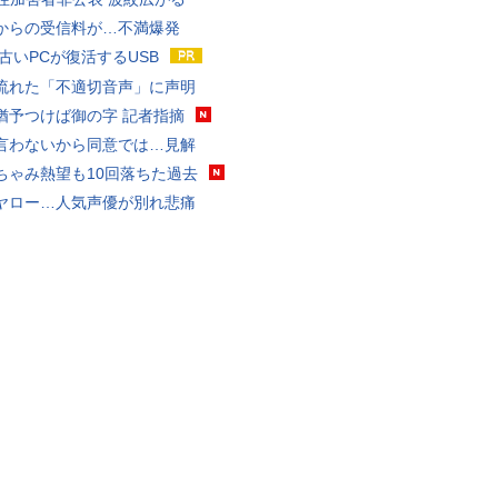
からの受信料が…不満爆発
 古いPCが復活するUSB
流れた「不適切音声」に声明
猶予つけば御の字 記者指摘
言わないから同意では…見解
ちゃみ熱望も10回落ちた過去
ヤロー…人気声優が別れ悲痛