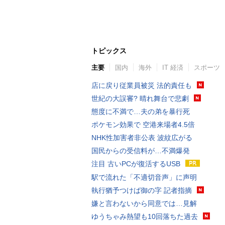
トピックス
主要
国内
海外
IT 経済
スポーツ
店に戻り従業員被災 法的責任も
世紀の大誤審? 晴れ舞台で悲劇
態度に不満で…夫の弟を暴行死
ポケモン効果で 空港来場者4.5倍
NHK性加害者非公表 波紋広がる
国民からの受信料が…不満爆発
注目 古いPCが復活するUSB
駅で流れた「不適切音声」に声明
執行猶予つけば御の字 記者指摘
嫌と言わないから同意では…見解
ゆうちゃみ熱望も10回落ちた過去