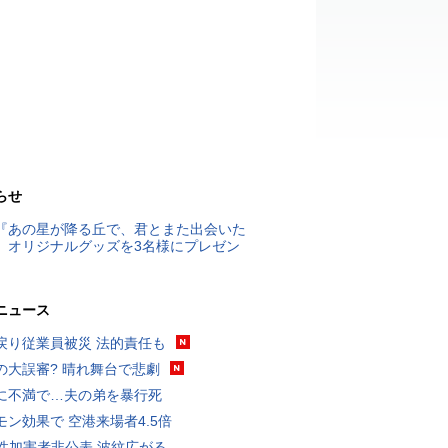
らせ
『あの星が降る丘で、君とまた出会いた
』オリジナルグッズを3名様にプレゼン
ニュース
戻り従業員被災 法的責任も
の大誤審? 晴れ舞台で悲劇
に不満で…夫の弟を暴行死
モン効果で 空港来場者4.5倍
K性加害者非公表 波紋広がる