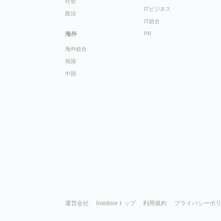
社会
ITビジネス
政治
IT総合
海外
PR
海外総合
韓国
中国
運営会社
livedoorトップ
利用規約
プライバシーポ