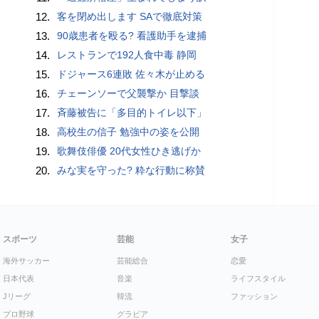
12.
客を閉め出します SAで徹底対策
13.
90歳患者を殴る? 看護助手を逮捕
14.
レストランで192人食中毒 静岡
15.
ドジャース6連敗 佐々木が止める
16.
チェーンソーで父襲撃か 目撃談
17.
斉藤被告に「多目的トイレ以下」
18.
高校生の信子 勉強中の姿を公開
19.
歌舞伎俳優 20代女性ひき逃げか
20.
みな実を守った? 粋な行動に称賛
スポーツ
芸能
女子
海外サッカー
芸能総合
恋愛
日本代表
音楽
ライフスタイル
Jリーグ
韓流
ファッション
プロ野球
グラビア