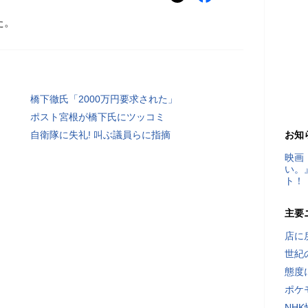
た。
橋下徹氏「2000万円要求された」
ポスト宮根が橋下氏にツッコミ
自衛隊に失礼! 叫ぶ議員らに指摘
お知
映画
い。
ト！
主要
店に
世紀
態度
ポケ
NH