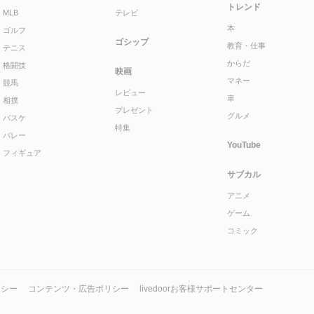
トレンド
MLB
テレビ
本
ゴルフ
ゴシップ
教育・仕事
テニス
からだ
格闘技
映画
マネー
競馬
レビュー
車
相撲
プレゼント
グルメ
バスケ
特集
バレー
YouTube
フィギュア
サブカル
アニメ
ゲーム
コミック
リシー
コンテンツ・広告ポリシー
livedoorお客様サポートセンター