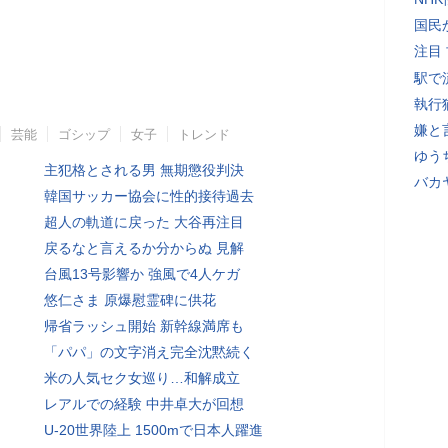
国民
注目
駅で
執行
嫌と
芸能
ゴシップ
女子
トレンド
ゆう
主犯格とされる男 無期懲役判決
バカ
韓国サッカー協会に性的接待過去
超人の軌道に戻った 大谷再注目
戻るなと言えるか分からぬ 見解
台風13号影響か 強風で4人ケガ
悠仁さま 原爆慰霊碑に供花
帰省ラッシュ開始 新幹線満席も
「パパ」の文字消え完全沈黙続く
米の人気セク女巡り…和解成立
レアルでの経験 中井卓大が回想
U-20世界陸上 1500mで日本人躍進