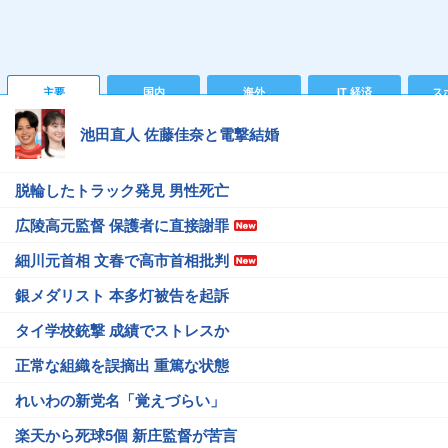
主要
国内
海外
IT 経済
ス
池田直人 佐藤佳奈と電撃結婚
脱輪したトラック発見 男性死亡
広陵高元監督 保護者に直接謝罪
細川元首相 文春で高市首相批判
銀メダリスト 本多灯被告を起訴
タイ学校銃撃 成績でストレスか
正常な組織を誤摘出 重篤な状態
れいわの新党名「覚えづらい」
楽天から死球5個 新庄監督が苦言