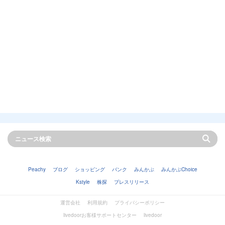
Peachy
ブログ
ショッピング
バンク
みんかぶ
みんかぶChoice
Kstyle
株探
プレスリリース
運営会社
利用規約
プライバシーポリシー
livedoorお客様サポートセンター
livedoor