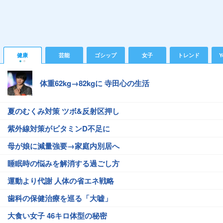
健康
芸能
ゴシップ
女子
トレンド
Y
体重62kg→82kgに 寺田心の生活
夏のむくみ対策 ツボ&反射区押し
紫外線対策がビタミンD不足に
母が娘に減量強要→家庭内別居へ
睡眠時の悩みを解消する過ごし方
運動より代謝 人体の省エネ戦略
歯科の保健治療を巡る「大嘘」
大食い女子 46キロ体型の秘密