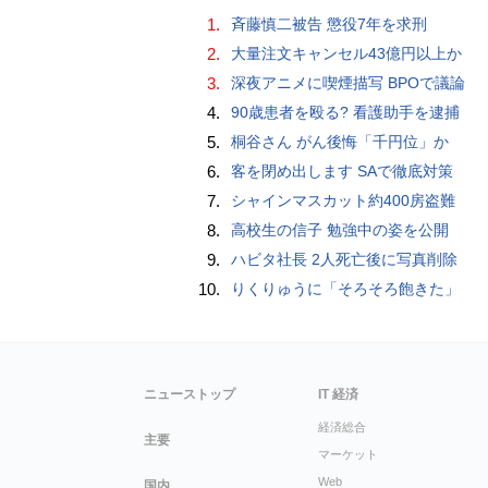
1.
斉藤慎二被告 懲役7年を求刑
2.
大量注文キャンセル43億円以上か
3.
深夜アニメに喫煙描写 BPOで議論
4.
90歳患者を殴る? 看護助手を逮捕
5.
桐谷さん がん後悔「千円位」か
6.
客を閉め出します SAで徹底対策
7.
シャインマスカット約400房盗難
8.
高校生の信子 勉強中の姿を公開
9.
ハビタ社長 2人死亡後に写真削除
10.
りくりゅうに「そろそろ飽きた」
ニューストップ
IT 経済
経済総合
主要
マーケット
Web
国内