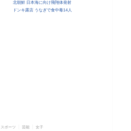
北朝鮮 日本海に向け飛翔体発射
ドンキ露店 うなぎで食中毒14人
スポーツ
芸能
女子