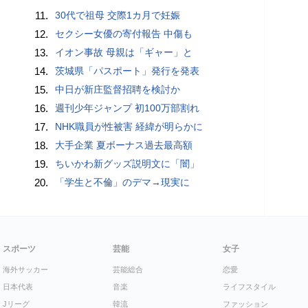
11.
30代で祖母 交際1カ月で妊娠
12.
セクシー女優の寄付報告 中傷も
13.
イオン事故 母親は「ギャー」と
14.
茨城県「パスポート」発行を発表
15.
中日が新庄監督招聘を検討か
16.
週刊少年ジャンプ 初100万部割れ
17.
NHK職員が性被害 経緯が明らかに
18.
大手企業 夏ボーナス過去最高額
19.
ちいかわ新グッズ説明文に「闇」
20.
「学生と不倫」のデマ→現実に
スポーツ
芸能
女子
海外サッカー
芸能総合
恋愛
日本代表
音楽
ライフスタイル
Jリーグ
韓流
ファッション