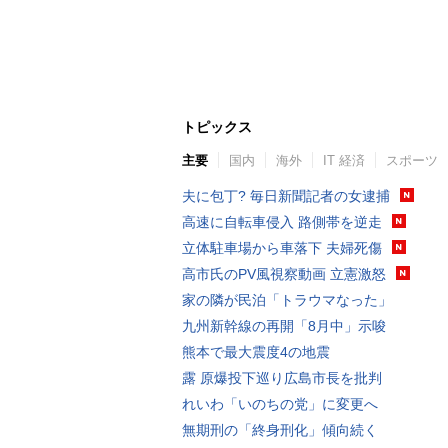
トピックス
主要
国内
海外
IT 経済
スポーツ
夫に包丁? 毎日新聞記者の女逮捕
高速に自転車侵入 路側帯を逆走
立体駐車場から車落下 夫婦死傷
高市氏のPV風視察動画 立憲激怒
家の隣が民泊「トラウマなった」
九州新幹線の再開「8月中」示唆
熊本で最大震度4の地震
露 原爆投下巡り広島市長を批判
れいわ「いのちの党」に変更へ
無期刑の「終身刑化」傾向続く