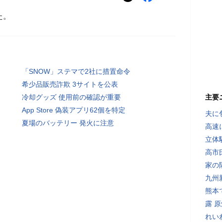
た。
「SNOW」ステマで2社に措置命令
希少品販売詐欺 3サイトを公表
冷却グッズ 使用前の確認が重要
主要
App Store 偽装アプリ62個を特定
夫に
夏場のバッテリー 発火に注意
高速
立体
高市
家の
九州
熊本
露 
れい