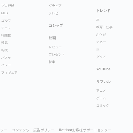
プロ野球
グラビア
トレンド
MLB
テレビ
本
ゴルフ
ゴシップ
教育・仕事
テニス
からだ
格闘技
映画
マネー
競馬
レビュー
車
相撲
プレゼント
グルメ
バスケ
特集
バレー
YouTube
フィギュア
サブカル
アニメ
ゲーム
コミック
リシー
コンテンツ・広告ポリシー
livedoorお客様サポートセンター