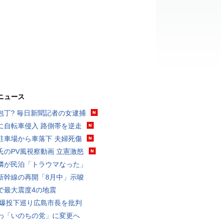
ニュース
包丁? 毎日新聞記者の女逮捕
に自転車侵入 路側帯を逆走
駐車場から車落下 夫婦死傷
氏のPV風視察動画 立憲激怒
隣が民泊「トラウマなった」
新幹線の再開「8月中」示唆
で最大震度4の地震
原爆投下巡り広島市長を批判
わ「いのちの党」に変更へ