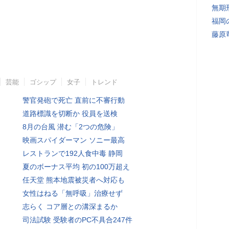
無期
福岡
藤原
芸能
ゴシップ
女子
トレンド
警官発砲で死亡 直前に不審行動
道路標識を切断か 役員を送検
8月の台風 潜む「2つの危険」
映画スパイダーマン ソニー最高
レストランで192人食中毒 静岡
夏のボーナス平均 初の100万超え
任天堂 熊本地震被災者へ対応も
女性はねる「無呼吸」治療せず
志らく コア層との溝深まるか
司法試験 受験者のPC不具合247件