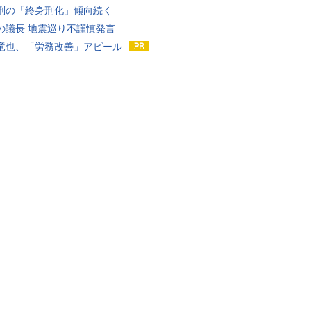
刑の「終身刑化」傾向続く
の議長 地震巡り不謹慎発言
竜也、「労務改善」アピール