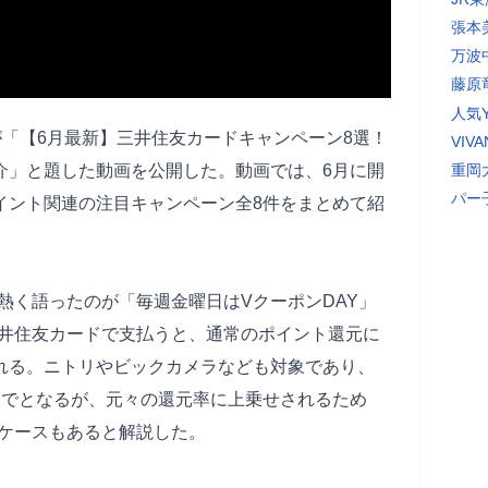
張本
万波
藤原
人気Y
るが「【6月最新】三井住友カードキャンペーン8選！
VI
介」と題した動画を公開した。動画では、6月に開
重岡
パー
イント関連の注目キャンペーン全8件をまとめて紹
熱く語ったのが「毎週金曜日はVクーポンDAY」
井住友カードで支払うと、通常のポイント還元に
される。ニトリやビックカメラなども対象であり、
トまでとなるが、元々の還元率に上乗せされるため
るケースもあると解説した。