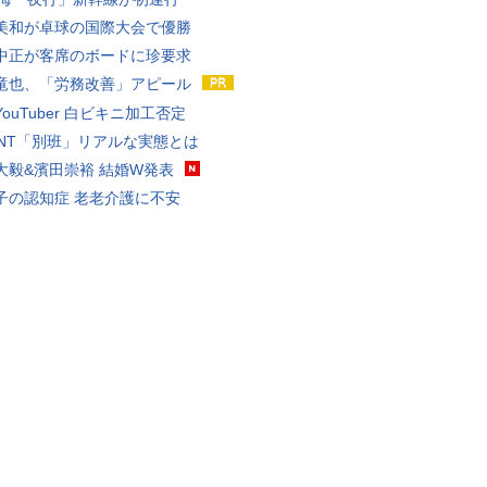
美和が卓球の国際大会で優勝
中正が客席のボードに珍要求
竜也、「労務改善」アピール
ouTuber 白ビキニ加工否定
VANT「別班」リアルな実態とは
大毅&濱田崇裕 結婚W発表
子の認知症 老老介護に不安