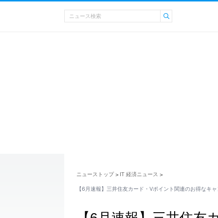
ニューストップ
IT 経済ニュース
>
>
【6月速報】三井住友カード・Vポイント関連のお得なキャ
【6月速報】三井住友