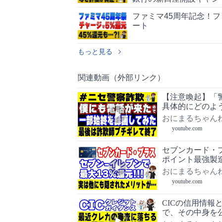
ファミマ45周年記念！フ
ート
もっと見る
関連動画（外部リンク）
【注意喚起】「
具体的にどのよ
察詐欺
おにまるちゃん
youtube.com
セブンカード・プ
ポイント最強製
おにまるちゃん
youtube.com
CICの信用情
で、その中身を