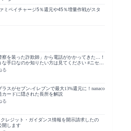
ァミペイチャージ5％還元や45％増量作戦がスタ
警察を装った詐欺師」から電話がかかってきた…！
うな手口なのか知りたい方は見てください #ニセ警
ねる
ラスがセブン-イレブンで最大13%還元に！nanaco
造カードに隠された長所を解説
ねる
報とクレジット・ガイダンス情報を開示請求したの
公開します