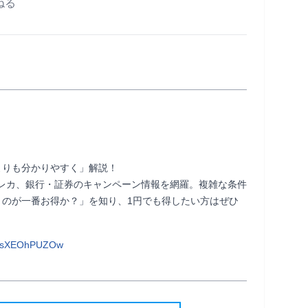
ねる
りも分かりやすく」解説！

元クレカ、銀行・証券のキャンペーン情報を網羅。複雑な条件
うのが一番お得か？」を知り、1円でも得したい方はぜひ
VbsXEOhPUZOw