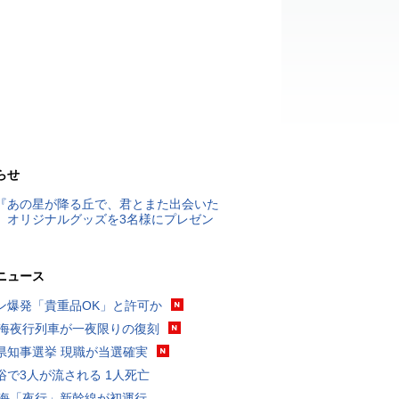
らせ
『あの星が降る丘で、君とまた出会いた
』オリジナルグッズを3名様にプレゼン
ニュース
ン爆発「貴重品OK」と許可か
東海夜行列車が一夜限りの復刻
県知事選挙 現職が当選確実
浴で3人が流される 1人死亡
東海「夜行」新幹線が初運行