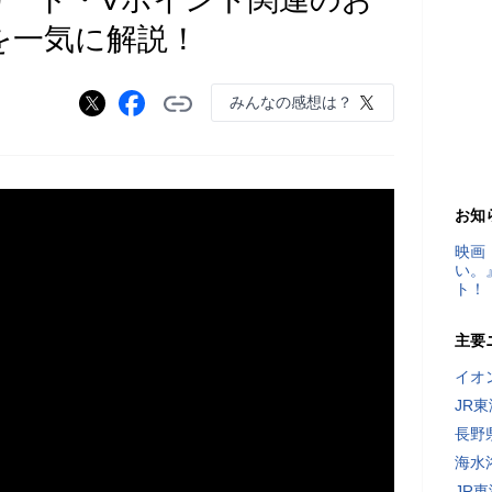
を一気に解説！
みんなの感想は？
お知
映画
い。
ト！
主要
イオ
JR
長野
海水
JR