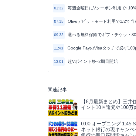
毎週金曜日にVクーポン利用で+10
01:32
Oliveデビットモード利用で1/2で
07:15
選べる無料保険でギフトチケット30
09:33
Google PayのVisaタッチで必ず100
11:43
超Vポイント祭~2期目開始
13:01
関連記事
【8月最新まとめ】三井住
イント10％還元や100万
0:00 オープニング 1:4
ネット銀行の現キャンペーン 
銀行の新口座開設キャン