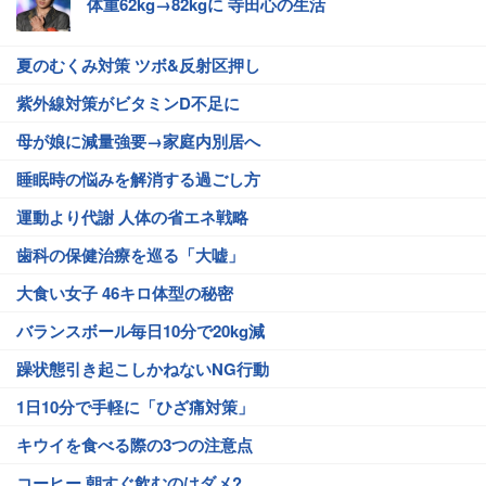
体重62kg→82kgに 寺田心の生活
夏のむくみ対策 ツボ&反射区押し
紫外線対策がビタミンD不足に
母が娘に減量強要→家庭内別居へ
睡眠時の悩みを解消する過ごし方
運動より代謝 人体の省エネ戦略
歯科の保健治療を巡る「大嘘」
大食い女子 46キロ体型の秘密
バランスボール毎日10分で20kg減
躁状態引き起こしかねないNG行動
1日10分で手軽に「ひざ痛対策」
キウイを食べる際の3つの注意点
コーヒー 朝すぐ飲むのはダメ?