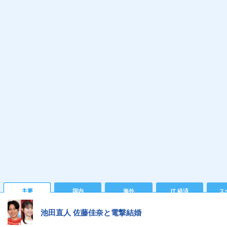
主要
国内
海外
IT 経済
ス
池田直人 佐藤佳奈と電撃結婚