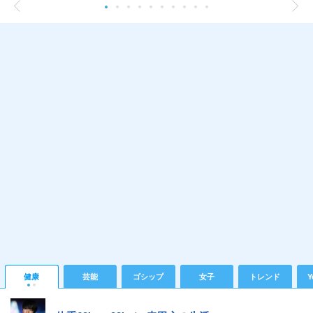
健康
芸能
ゴシップ
女子
トレンド
Y