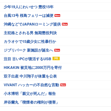
少年19人にわいせつ 懲役15年
台風13号 桜島フェリーは減便
沖縄などでJAPANローミング提供
主犯格とされる男 無期懲役判決
カラオケで15歳少女に性暴行か
ジブリパーク 新施設が誕生へ
注目 古いPCが復活するUSB
HIKAKIN 被災地に2000万円を寄付
双子出産 中川翔子が体重を公表
VIVANT ハッカーの不自然な言動
小木博明「親父が死んだ」報告
岸谷蘭丸「喫煙者の権利が侵害」