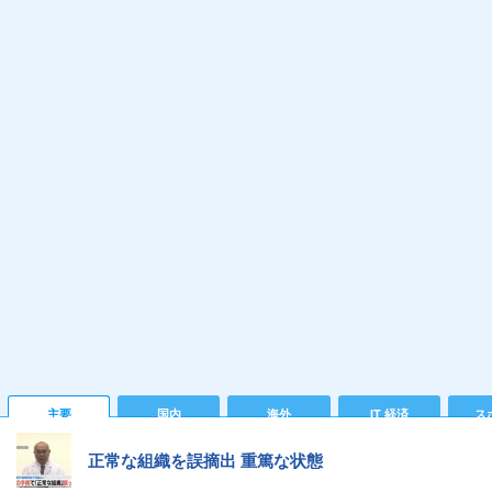
主要
国内
海外
IT 経済
ス
正常な組織を誤摘出 重篤な状態