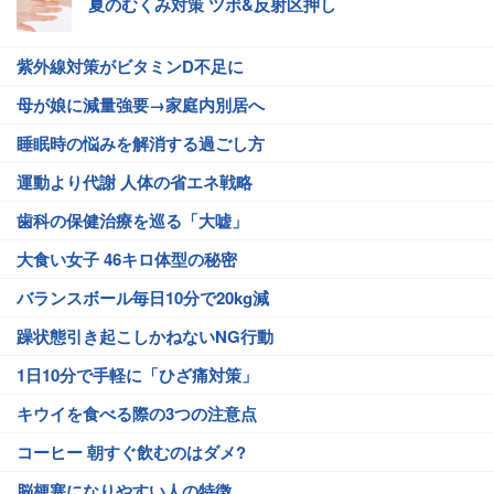
夏のむくみ対策 ツボ&反射区押し
紫外線対策がビタミンD不足に
母が娘に減量強要→家庭内別居へ
睡眠時の悩みを解消する過ごし方
運動より代謝 人体の省エネ戦略
歯科の保健治療を巡る「大嘘」
大食い女子 46キロ体型の秘密
バランスボール毎日10分で20kg減
躁状態引き起こしかねないNG行動
1日10分で手軽に「ひざ痛対策」
キウイを食べる際の3つの注意点
コーヒー 朝すぐ飲むのはダメ?
脳梗塞になりやすい人の特徴