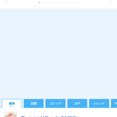
健康
芸能
ゴシップ
女子
トレンド
Y