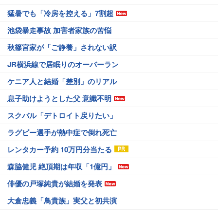
猛暑でも「冷房を控える」7割超
池袋暴走事故 加害者家族の苦悩
秋篠宮家が「ご静養」されない訳
JR横浜線で居眠りのオーバーラン
ケニア人と結婚「差別」のリアル
息子助けようとした父 意識不明
スクバル「デトロイト戻りたい」
ラグビー選手が熱中症で倒れ死亡
レンタカー予約 10万円分当たる
森脇健児 絶頂期は年収「1億円」
俳優の戸塚純貴が結婚を発表
大倉忠義「鳥貴族」実父と初共演