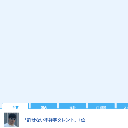
主要
国内
海外
IT 経済
ス
「許せない不祥事タレント」1位