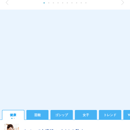
健康
芸能
ゴシップ
女子
トレンド
Y