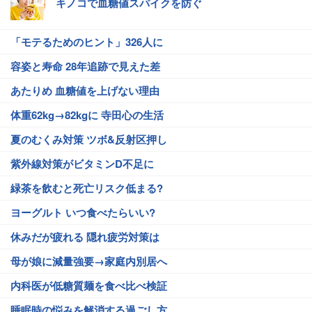
キノコで血糖値スパイクを防ぐ
「モテるためのヒント」326人に
容姿と寿命 28年追跡で見えた差
あたりめ 血糖値を上げない理由
体重62kg→82kgに 寺田心の生活
夏のむくみ対策 ツボ&反射区押し
紫外線対策がビタミンD不足に
緑茶を飲むと死亡リスク低まる?
ヨーグルト いつ食べたらいい?
休みだが疲れる 隠れ疲労対策は
母が娘に減量強要→家庭内別居へ
内科医が低糖質麺を食べ比べ検証
睡眠時の悩みを解消する過ごし方