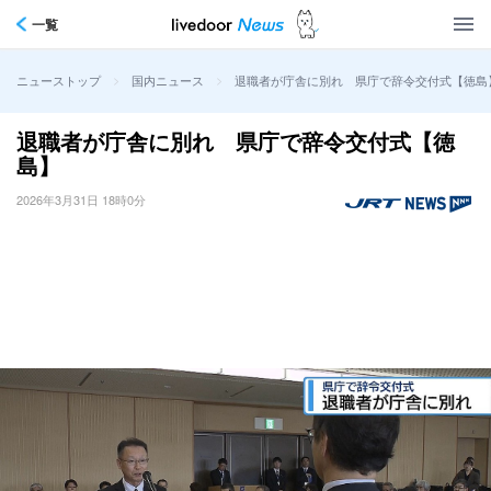
一覧
>
>
退職者が庁舎に別れ 県庁で辞令交付式【徳島
ニューストップ
国内ニュース
退職者が庁舎に別れ 県庁で辞令交付式【徳
島】
2026年3月31日 18時0分