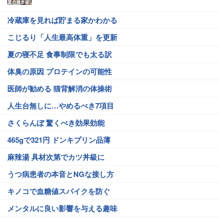
冷蔵庫を見れば貯まる家かわかる
こじるり「人生最高体重」を更新
夏の寝不足 食事制限でも太る訳
体臭の原因 プロテインの可能性
医師が勧める 猫背解消の体操術
人生台無しに…やめるべき7項目
さくらんぼ 驚くべき効果効能
465gで321円 ドンキプリン品薄
麻辣湯 具材次第でカツ丼級に
うつ病患者の本音とNGな接し方
キノコで血糖値スパイクを防ぐ
メンタルに良い影響を与える趣味