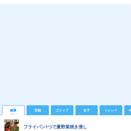
健康
芸能
ゴシップ
女子
トレンド
Y
フライパン1つで夏野菜焼き浸し