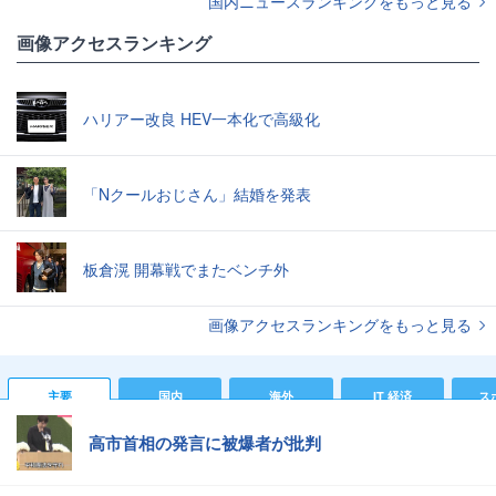
国内ニュースランキングをもっと見る
画像アクセスランキング
ハリアー改良 HEV一本化で高級化
「Nクールおじさん」結婚を発表
板倉滉 開幕戦でまたベンチ外
画像アクセスランキングをもっと見る
主要
国内
海外
IT 経済
ス
高市首相の発言に被爆者が批判