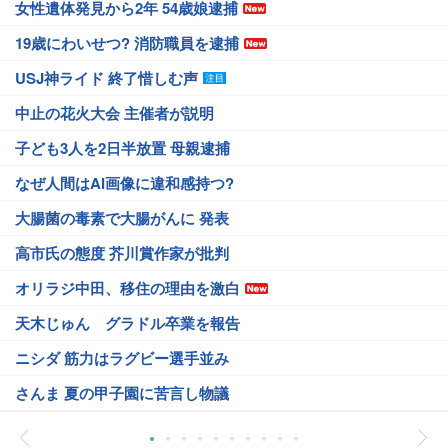
女性遺体発見から2年 54歳娘逮捕
19歳にわいせつ? 消防職員を逮捕
USJ神ライド 終了惜しむ声
中止の花火大会 主催者が説明
子ども3人を2日半放置 母親逮捕
なぜ人間はAI画像に違和感持つ?
大腸菌の毒素で大腸がんに 発表
高市氏の態度 芥川賞作家が批判
オリラジ中田、移住の理由を激白
天木じゅん グラドル卒業を報告
ニシダ 筋力はラグビー選手並み
さんま 夏の甲子園に苦言し物議