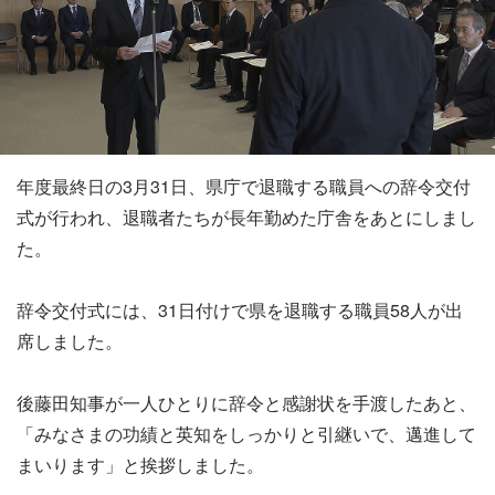
年度最終日の3月31日、県庁で退職する職員への辞令交付
式が行われ、退職者たちが長年勤めた庁舎をあとにしまし
た。
辞令交付式には、31日付けで県を退職する職員58人が出
席しました。
後藤田知事が一人ひとりに辞令と感謝状を手渡したあと、
「みなさまの功績と英知をしっかりと引継いで、邁進して
まいります」と挨拶しました。