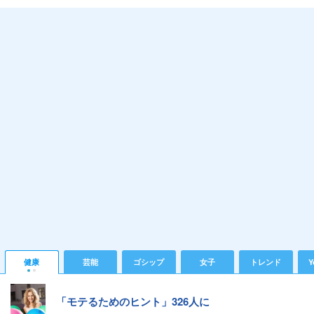
健康
芸能
ゴシップ
女子
トレンド
Y
「モテるためのヒント」326人に