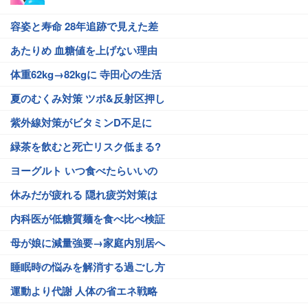
容姿と寿命 28年追跡で見えた差
あたりめ 血糖値を上げない理由
体重62kg→82kgに 寺田心の生活
夏のむくみ対策 ツボ&反射区押し
紫外線対策がビタミンD不足に
緑茶を飲むと死亡リスク低まる?
ヨーグルト いつ食べたらいいの
休みだが疲れる 隠れ疲労対策は
内科医が低糖質麺を食べ比べ検証
母が娘に減量強要→家庭内別居へ
睡眠時の悩みを解消する過ごし方
運動より代謝 人体の省エネ戦略