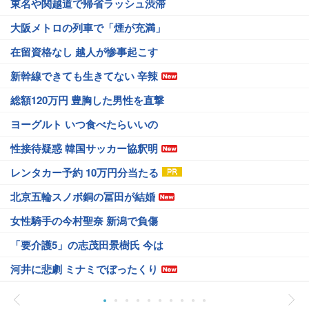
東名や関越道で帰省ラッシュ渋滞
大阪メトロの列車で「煙が充満」
在留資格なし 越人が惨事起こす
新幹線できても生きてない 辛辣
総額120万円 豊胸した男性を直撃
ヨーグルト いつ食べたらいいの
性接待疑惑 韓国サッカー協釈明
レンタカー予約 10万円分当たる
北京五輪スノボ銅の冨田が結婚
女性騎手の今村聖奈 新潟で負傷
「要介護5」の志茂田景樹氏 今は
河井に悲劇 ミナミでぼったくり