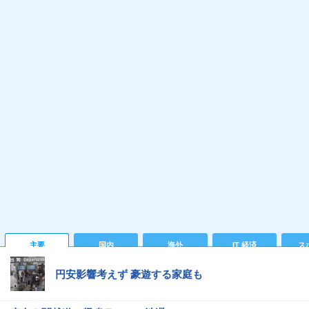
主要
国内
海外
IT 経済
ス
円安影響考えず 豪遊する家庭も