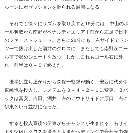
ルーンにポゼッションを握られる展開になる。
それでも徐々にリズムを取り戻すと19分には、中山のボ
ール奪取から南野がペナルティエリア手前から左足で日本
のファーストシュート。さらに22分にも、右サイドでワン
ツーで抜け出した酒井のクロスに、またしても南野がゴー
ル前で収めシュートを放つ。しかしこれもゴール右に外
れ、前半は０－０で終えた。
後半は立ち上がりから森保一監督が動く。安西に代え伊
東純也を投入し、システムを３－４－２－１に変更。３バ
ックは冨安、吉田、酒井、左のアウトサイドに原口、右に
伊東という並びになった。
すると投入直後の伊東からチャンスが生まれる。右サイ
ドを突破しクロスを送ると大迫がヘディングで合わせ力強