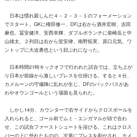
日本は慣れ親しんだ４－２－３－１のフォーメーション
でスタート。GKに権田修一、DFは右から酒井宏樹、吉田
麻也、冨安健洋、安西幸輝、ダブルボランチに柴崎岳と中
山雄太、２列目は右から堂安律、南野拓実、原口元気、ワ
ントップに大迫勇也という顔ぶれになった。
日本時間21時キックオフで行われた試合では、立ち上が
り日本が前線から激しいプレスを仕掛ける。すると４分、
カメルーンの守備陣に乱れが生じ、DFのバックパスがあ
わやオウンゴールという場面も見られた。
しかし14分、カウンターで右サイドからクロスボールを
入れられると、ゴール前でムミ・エンガマルが頭で合わ
せ、この試合ファーストシュートを浴びる。これはクロス
バーの上に外れたものの、次第にプレスを剥がされ、カメ