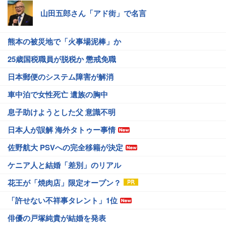
山田五郎さん「アド街」で名言
熊本の被災地で「火事場泥棒」か
25歳国税職員が脱税か 懲戒免職
日本郵便のシステム障害が解消
車中泊で女性死亡 遺族の胸中
息子助けようとした父 意識不明
日本人が誤解 海外タトゥー事情
佐野航大 PSVへの完全移籍が決定
ケニア人と結婚「差別」のリアル
花王が「焼肉店」限定オープン？
「許せない不祥事タレント」1位
俳優の戸塚純貴が結婚を発表