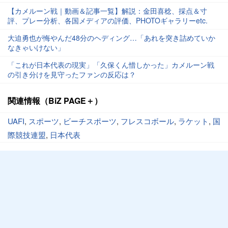
【カメルーン戦｜動画＆記事一覧】解説：金田喜稔、採点＆寸
評、プレー分析、各国メディアの評価、PHOTOギャラリーetc.
大迫勇也が悔やんだ48分のヘディング…「あれを突き詰めていか
なきゃいけない」
「これが日本代表の現実」「久保くん惜しかった」カメルーン戦
の引き分けを見守ったファンの反応は？
関連情報（BiZ PAGE＋）
UAFI
,
スポーツ
,
ビーチスポーツ
,
フレスコボール
,
ラケット
,
国
際競技連盟
,
日本代表