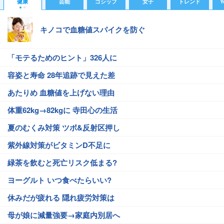
健康
芸能
ゴシップ
女子
トレンド
Y
キノコで血糖値スパイクを防ぐ
「モテるためのヒント」326人に
容姿と寿命 28年追跡で見えた差
あたりめ 血糖値を上げない理由
体重62kg→82kgに 寺田心の生活
夏のむくみ対策 ツボ&反射区押し
紫外線対策がビタミンD不足に
緑茶を飲むと死亡リスク低まる?
ヨーグルト いつ食べたらいい?
休みだが疲れる 隠れ疲労対策は
母が娘に減量強要→家庭内別居へ