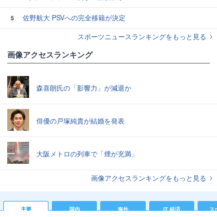
佐野航大 PSVへの完全移籍が決定
5
スポーツニュースランキングをもっと見る
画像アクセスランキング
森喜朗氏の「影響力」が減退か
俳優の戸塚純貴が結婚を発表
大阪メトロの列車で「煙が充満」
画像アクセスランキングをもっと見る
主要
国内
海外
IT 経済
ス