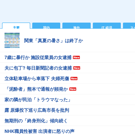
主要
国内
海外
IT 経済
ス
関東「真夏の暑さ」は終了か
7歳に暴行か 施設従業員の女逮捕
夫に包丁? 毎日新聞記者の女逮捕
立体駐車場から車落下 夫婦死傷
「泥酔者」熊本で通報が頻発か
家の隣が民泊「トラウマなった」
露 原爆投下巡り広島市長を批判
無期刑の「終身刑化」傾向続く
NHK職員性被害 出演者に怒りの声