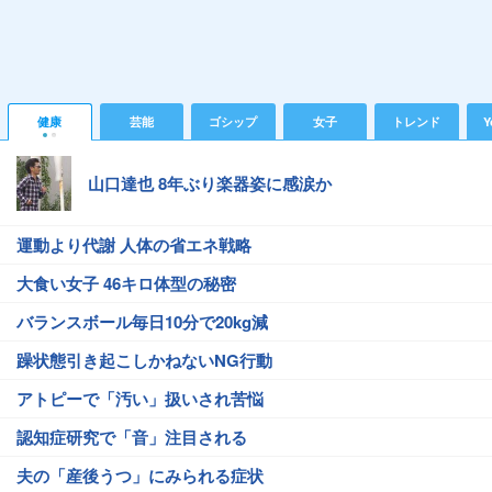
健康
芸能
ゴシップ
女子
トレンド
Y
山口達也 8年ぶり楽器姿に感涙か
運動より代謝 人体の省エネ戦略
大食い女子 46キロ体型の秘密
バランスボール毎日10分で20kg減
躁状態引き起こしかねないNG行動
アトピーで「汚い」扱いされ苦悩
認知症研究で「音」注目される
夫の「産後うつ」にみられる症状