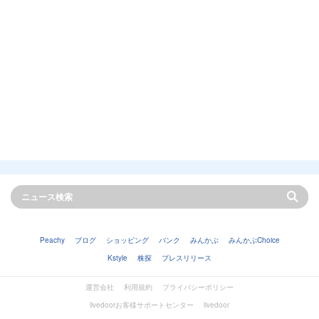
Peachy
ブログ
ショッピング
バンク
みんかぶ
みんかぶChoice
Kstyle
株探
プレスリリース
運営会社
利用規約
プライバシーポリシー
livedoorお客様サポートセンター
livedoor