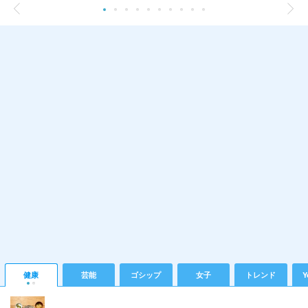
健康
芸能
ゴシップ
女子
トレンド
Y