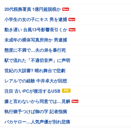
20代税務署員 1億円超脱税か
小学生の女の子にキス 男を逮捕
動き遅い 台風13号影響長引くか
未成年の裸体写真所持か 男逮捕
態度に不満で…夫の弟を暴行死
駅で流れた「不適切音声」に声明
世紀の大誤審? 晴れ舞台で悲劇
レアルでの経験 中井卓大が回想
注目 古いPCが復活するUSB
嫌と言わないから同意では…見解
執行猶予つけば御の字 記者指摘
バカヤロー…人気声優が別れ悲痛