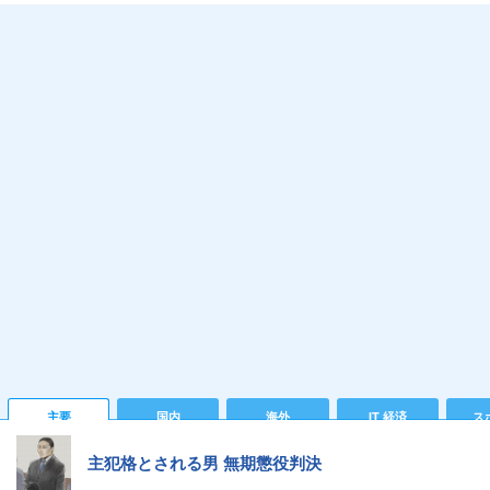
主要
国内
海外
IT 経済
ス
主犯格とされる男 無期懲役判決