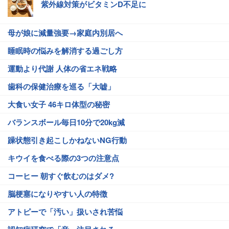
紫外線対策がビタミンD不足に
母が娘に減量強要→家庭内別居へ
睡眠時の悩みを解消する過ごし方
運動より代謝 人体の省エネ戦略
歯科の保健治療を巡る「大嘘」
大食い女子 46キロ体型の秘密
バランスボール毎日10分で20kg減
躁状態引き起こしかねないNG行動
キウイを食べる際の3つの注意点
コーヒー 朝すぐ飲むのはダメ?
脳梗塞になりやすい人の特徴
アトピーで「汚い」扱いされ苦悩