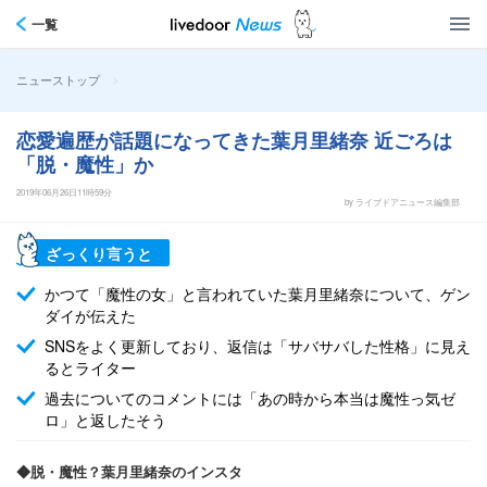
一覧
>
ニューストップ
恋愛遍歴が話題になってきた葉月里緒奈 近ごろは
「脱・魔性」か
2019年06月26日11時59分
by ライブドアニュース編集部
ざっくり言うと
かつて「魔性の女」と言われていた葉月里緒奈について、ゲン
ダイが伝えた
SNSをよく更新しており、返信は「サバサバした性格」に見え
るとライター
過去についてのコメントには「あの時から本当は魔性っ気ゼ
ロ」と返したそう
◆脱・魔性？葉月里緒奈のインスタ