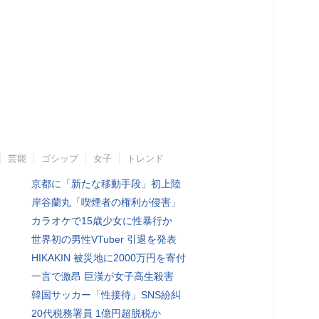
芸能
ゴシップ
女子
トレンド
京都に「新たな移動手段」初上陸
岸谷蘭丸「喫煙者の権利が侵害」
カラオケで15歳少女に性暴行か
世界初の男性VTuber 引退を発表
HIKAKIN 被災地に2000万円を寄付
一言で激昂 巨漢が女子高生殺害
韓国サッカー「性接待」SNS紛糾
20代税務署員 1億円超脱税か