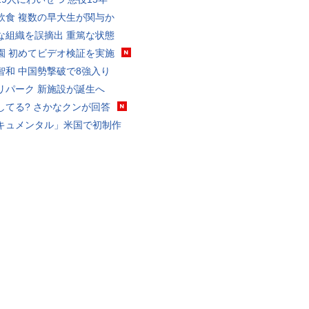
飲食 複数の早大生が関与か
な組織を誤摘出 重篤な状態
園 初めてビデオ検証を実施
智和 中国勢撃破で8強入り
リパーク 新施設が誕生へ
してる? さかなクンが回答
キュメンタル」米国で初制作