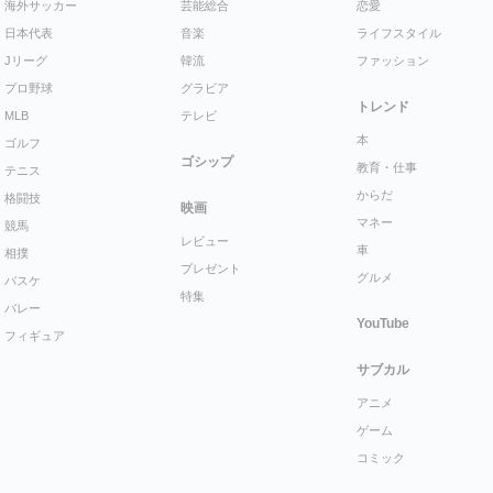
海外サッカー
芸能総合
恋愛
日本代表
音楽
ライフスタイル
Jリーグ
韓流
ファッション
プロ野球
グラビア
トレンド
MLB
テレビ
本
ゴルフ
ゴシップ
教育・仕事
テニス
からだ
格闘技
映画
マネー
競馬
レビュー
車
相撲
プレゼント
グルメ
バスケ
特集
バレー
YouTube
フィギュア
サブカル
アニメ
ゲーム
コミック