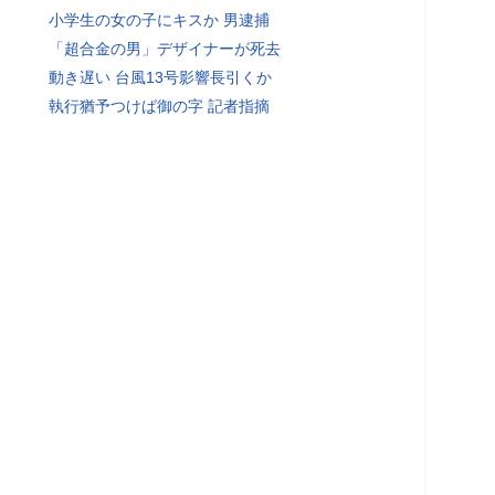
小学生の女の子にキスか 男逮捕
「超合金の男」デザイナーが死去
動き遅い 台風13号影響長引くか
執行猶予つけば御の字 記者指摘