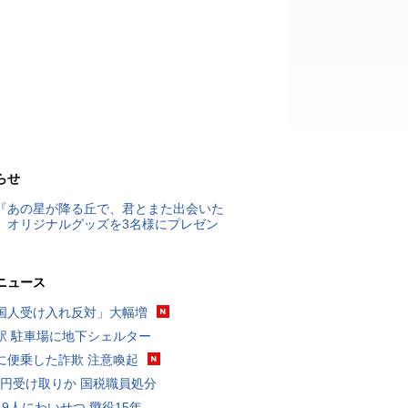
らせ
『あの星が降る丘で、君とまた出会いた
』オリジナルグッズを3名様にプレゼン
ニュース
国人受け入れ反対」大幅増
駅 駐車場に地下シェルター
に便乗した詐欺 注意喚起
5億円受け取りか 国税職員処分
19人にわいせつ 懲役15年