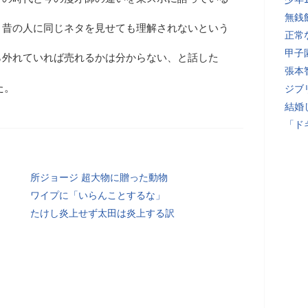
無銭
、昔の人に同じネタを見せても理解されないという
正常
甲子
ら外れていれば売れるかは分からない、と話した
張本
た。
ジブ
結婚
「ド
所ジョージ 超大物に贈った動物
ワイプに「いらんことするな」
たけし炎上せず太田は炎上する訳