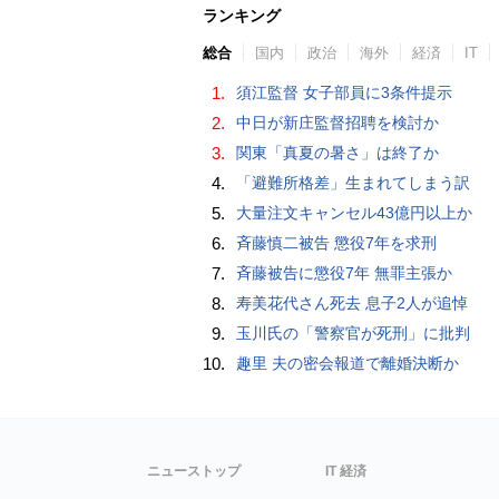
ランキング
総合
国内
政治
海外
経済
IT
1.
須江監督 女子部員に3条件提示
2.
中日が新庄監督招聘を検討か
3.
関東「真夏の暑さ」は終了か
4.
「避難所格差」生まれてしまう訳
5.
大量注文キャンセル43億円以上か
6.
斉藤慎二被告 懲役7年を求刑
7.
斉藤被告に懲役7年 無罪主張か
8.
寿美花代さん死去 息子2人が追悼
9.
玉川氏の「警察官が死刑」に批判
10.
趣里 夫の密会報道で離婚決断か
ニューストップ
IT 経済