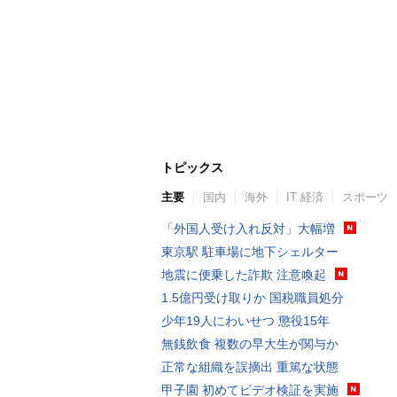
トピックス
主要
国内
海外
IT 経済
スポーツ
「外国人受け入れ反対」大幅増
東京駅 駐車場に地下シェルター
地震に便乗した詐欺 注意喚起
1.5億円受け取りか 国税職員処分
少年19人にわいせつ 懲役15年
無銭飲食 複数の早大生が関与か
正常な組織を誤摘出 重篤な状態
甲子園 初めてビデオ検証を実施