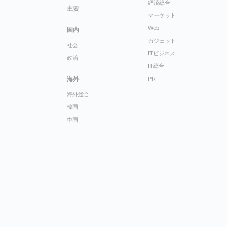
経済総合
主要
マーケット
Web
国内
ガジェット
社会
ITビジネス
政治
IT総合
海外
PR
海外総合
韓国
中国