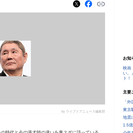
お知
映画
い。
ト！
主要
「外
東京
by ライブドアニュース編集部
地震
1.
子の時代と今の漫才師の違いを東スポに語っている
少年