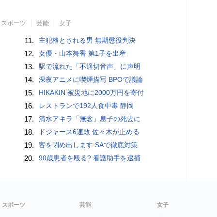
スポーツ
芸能
女子
11.
主犯格とされる男 無期懲役判決
12.
女優・山本舞香 第1子を出産
13.
駅で流れた「不適切音声」に声明
14.
深夜アニメに喫煙描写 BPOで議論
15.
HIKAKIN 被災地に2000万円を寄付
16.
レストランで192人食中毒 静岡
17.
清水アキラ「無念」息子の死去に
18.
ドジャース6連敗 佐々木が止める
19.
客を閉め出します SAで徹底対策
20.
90歳患者を殴る? 看護助手を逮捕
スポーツ
芸能
女子