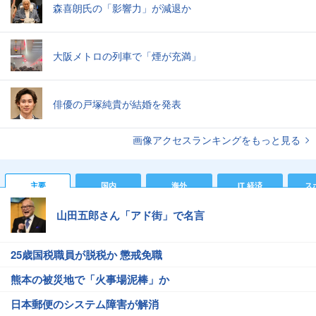
森喜朗氏の「影響力」が減退か
大阪メトロの列車で「煙が充満」
俳優の戸塚純貴が結婚を発表
画像アクセスランキングをもっと見る
主要
国内
海外
IT 経済
ス
山田五郎さん「アド街」で名言
25歳国税職員が脱税か 懲戒免職
熊本の被災地で「火事場泥棒」か
日本郵便のシステム障害が解消