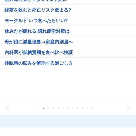
緑茶を飲むと死亡リスク低まる?
ヨーグルト いつ食べたらいい?
休みだが疲れる 隠れ疲労対策は
母が娘に減量強要→家庭内別居へ
内科医が低糖質麺を食べ比べ検証
睡眠時の悩みを解消する過ごし方