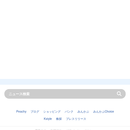
Peachy
ブログ
ショッピング
バンク
みんかぶ
みんかぶChoice
Kstyle
株探
プレスリリース