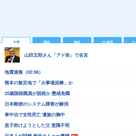
主要
国内
海外
IT 経済
ス
山田五郎さん「アド街」で名言
地震速報（02:58）
熊本の被災地で「火事場泥棒」か
25歳国税職員が脱税か 懲戒免職
日本郵便のシステム障害が解消
車中泊で女性死亡 遺族の胸中
息子助けようとした父 意識不明
日本人が誤解 海外タトゥー事情