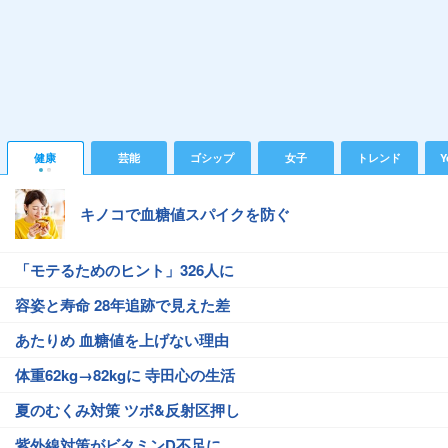
健康
芸能
ゴシップ
女子
トレンド
Y
キノコで血糖値スパイクを防ぐ
「モテるためのヒント」326人に
容姿と寿命 28年追跡で見えた差
あたりめ 血糖値を上げない理由
体重62kg→82kgに 寺田心の生活
夏のむくみ対策 ツボ&反射区押し
紫外線対策がビタミンD不足に