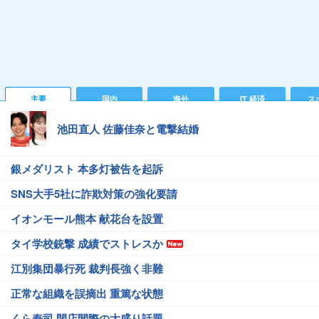
主要
国内
海外
IT 経済
ス
池田直人 佐藤佳奈と電撃結婚
銀メダリスト 本多灯被告を起訴
SNS大手5社に詐欺対策の強化要請
イオンモール熊本 献花台を設置
タイ学校銃撃 成績でストレスか
江別集団暴行死 裁判長強く非難
正常な組織を誤摘出 重篤な状態
くら寿司 閉店間際の大盛り話題