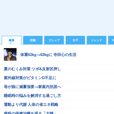
健康
芸能
ゴシップ
女子
トレンド
Y
体重62kg→82kgに 寺田心の生活
夏のむくみ対策 ツボ&反射区押し
紫外線対策がビタミンD不足に
母が娘に減量強要→家庭内別居へ
睡眠時の悩みを解消する過ごし方
運動より代謝 人体の省エネ戦略
歯科の保健治療を巡る「大嘘」