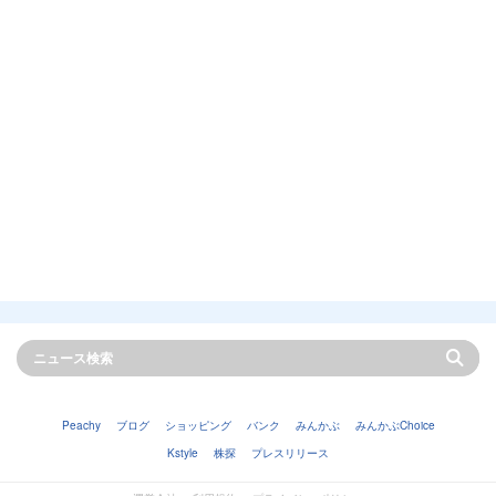
Peachy
ブログ
ショッピング
バンク
みんかぶ
みんかぶChoice
Kstyle
株探
プレスリリース