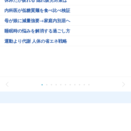
休みだが疲れる 隠れ疲労対策は
内科医が低糖質麺を食べ比べ検証
母が娘に減量強要→家庭内別居へ
睡眠時の悩みを解消する過ごし方
運動より代謝 人体の省エネ戦略