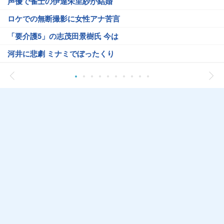
声優で雀士の伊達朱里紗が結婚
ロケでの無断撮影に女性アナ苦言
「要介護5」の志茂田景樹氏 今は
河井に悲劇 ミナミでぼったくり