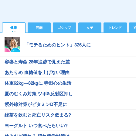
健康
芸能
ゴシップ
女子
トレンド
Y
「モテるためのヒント」326人に
容姿と寿命 28年追跡で見えた差
あたりめ 血糖値を上げない理由
体重62kg→82kgに 寺田心の生活
夏のむくみ対策 ツボ&反射区押し
紫外線対策がビタミンD不足に
緑茶を飲むと死亡リスク低まる?
ヨーグルト いつ食べたらいい?