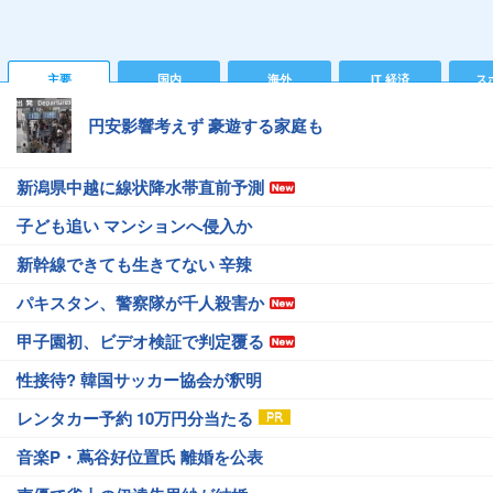
主要
国内
海外
IT 経済
ス
円安影響考えず 豪遊する家庭も
新潟県中越に線状降水帯直前予測
子ども追い マンションへ侵入か
新幹線できても生きてない 辛辣
パキスタン、警察隊が千人殺害か
甲子園初、ビデオ検証で判定覆る
性接待? 韓国サッカー協会が釈明
レンタカー予約 10万円分当たる
音楽P・蔦谷好位置氏 離婚を公表