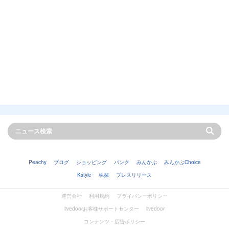
Peachy
ブログ
ショッピング
バンク
みんかぶ
みんかぶChoice
Kstyle
株探
プレスリリース
運営会社
利用規約
プライバシーポリシー
livedoorお客様サポートセンター
livedoor
コンテンツ・広告ポリシー