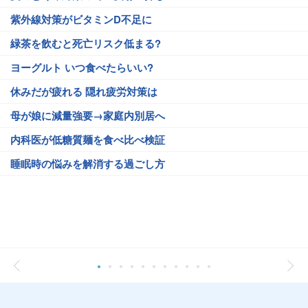
紫外線対策がビタミンD不足に
緑茶を飲むと死亡リスク低まる?
ヨーグルト いつ食べたらいい?
休みだが疲れる 隠れ疲労対策は
母が娘に減量強要→家庭内別居へ
内科医が低糖質麺を食べ比べ検証
睡眠時の悩みを解消する過ごし方