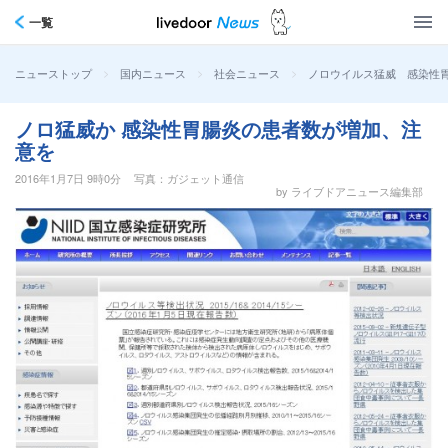
一覧
>
>
>
ノロウイルス猛威 感染性胃
ニューストップ
国内ニュース
社会ニュース
ノロ猛威か 感染性胃腸炎の患者数が増加、注
意を
2016年1月7日 9時0分
写真：ガジェット通信
by ライブドアニュース編集部