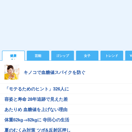
健康
芸能
ゴシップ
女子
トレンド
Y
キノコで血糖値スパイクを防ぐ
「モテるためのヒント」326人に
容姿と寿命 28年追跡で見えた差
あたりめ 血糖値を上げない理由
体重62kg→82kgに 寺田心の生活
夏のむくみ対策 ツボ&反射区押し