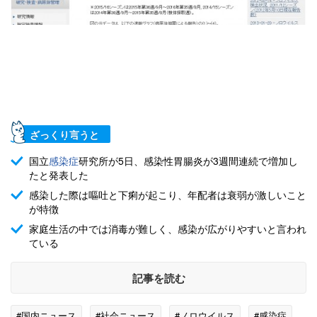
ざっくり言うと
国立
感染症
研究所が5日、感染性胃腸炎が3週間連続で増加し
たと発表した
感染した際は嘔吐と下痢が起こり、年配者は衰弱が激しいこと
が特徴
家庭生活の中では消毒が難しく、感染が広がりやすいと言われ
ている
記事を読む
#国内ニュース
#社会ニュース
#ノロウイルス
#感染症