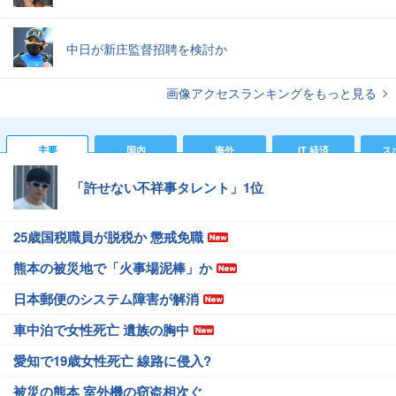
中日が新庄監督招聘を検討か
画像アクセスランキングをもっと見る
主要
国内
海外
IT 経済
ス
「許せない不祥事タレント」1位
25歳国税職員が脱税か 懲戒免職
熊本の被災地で「火事場泥棒」か
日本郵便のシステム障害が解消
車中泊で女性死亡 遺族の胸中
愛知で19歳女性死亡 線路に侵入?
被災の熊本 室外機の窃盗相次ぐ