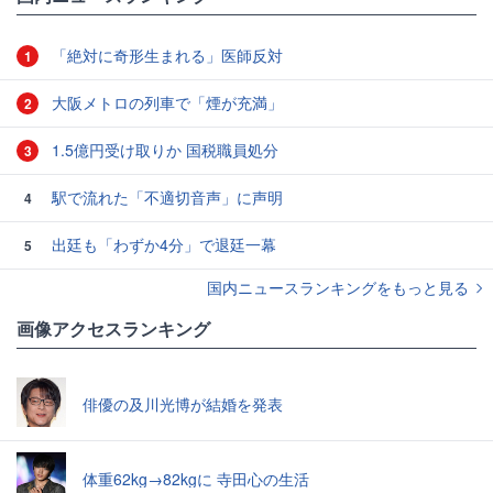
「絶対に奇形生まれる」医師反対
1
大阪メトロの列車で「煙が充満」
2
1.5億円受け取りか 国税職員処分
3
駅で流れた「不適切音声」に声明
4
出廷も「わずか4分」で退廷一幕
5
国内ニュースランキングをもっと見る
画像アクセスランキング
俳優の及川光博が結婚を発表
体重62kg→82kgに 寺田心の生活