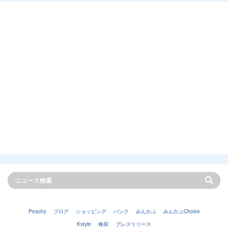
Peachy
ブログ
ショッピング
バンク
みんかぶ
みんかぶChoice
Kstyle
株探
プレスリリース