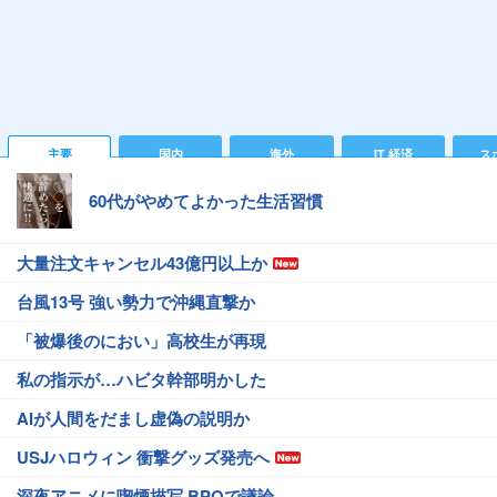
主要
国内
海外
IT 経済
ス
60代がやめてよかった生活習慣
大量注文キャンセル43億円以上か
台風13号 強い勢力で沖縄直撃か
「被爆後のにおい」高校生が再現
私の指示が…ハビタ幹部明かした
AIが人間をだまし虚偽の説明か
USJハロウィン 衝撃グッズ発売へ
深夜アニメに喫煙描写 BPOで議論