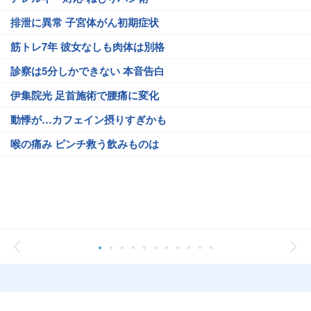
排泄に異常 子宮体がん初期症状
筋トレ7年 彼女なしも肉体は別格
診察は5分しかできない 本音告白
伊集院光 足首施術で腰痛に変化
動悸が…カフェイン摂りすぎかも
喉の痛み ピンチ救う飲みものは