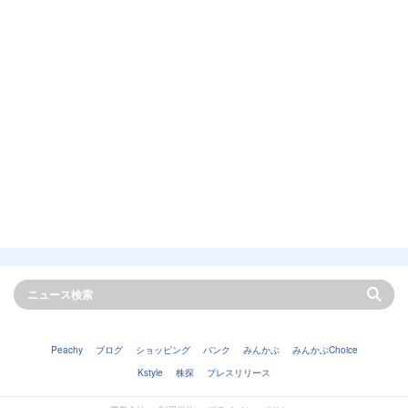
Peachy
ブログ
ショッピング
バンク
みんかぶ
みんかぶChoice
Kstyle
株探
プレスリリース