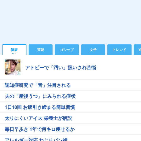
健康
芸能
ゴシップ
女子
トレンド
Y
アトピーで「汚い」扱いされ苦悩
認知症研究で「音」注目される
夫の「産後うつ」にみられる症状
1日10回 お腹引き締まる簡単習慣
太りにくいアイス 栄養士が解説
毎日早歩き 1年で何キロ痩せるか
アレルギー対応 ねじりパン術