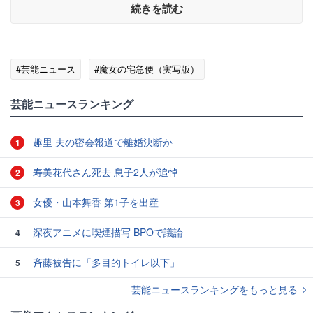
続きを読む
#芸能ニュース
#魔女の宅急便（実写版）
芸能ニュースランキング
趣里 夫の密会報道で離婚決断か
1
寿美花代さん死去 息子2人が追悼
2
女優・山本舞香 第1子を出産
3
深夜アニメに喫煙描写 BPOで議論
4
斉藤被告に「多目的トイレ以下」
5
芸能ニュースランキングをもっと見る