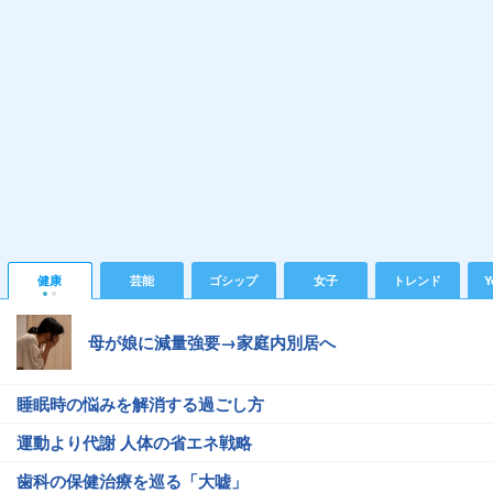
健康
芸能
ゴシップ
女子
トレンド
Y
母が娘に減量強要→家庭内別居へ
睡眠時の悩みを解消する過ごし方
運動より代謝 人体の省エネ戦略
歯科の保健治療を巡る「大嘘」