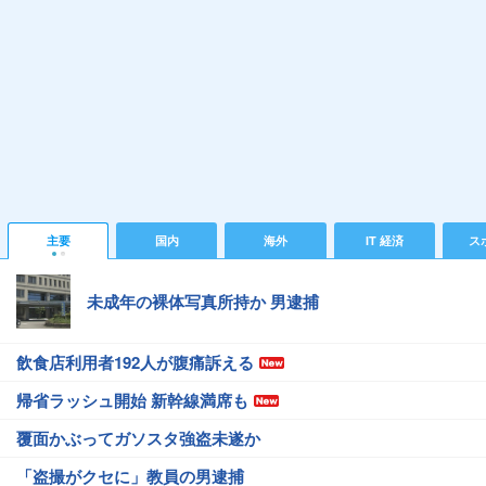
主要
国内
海外
IT 経済
ス
未成年の裸体写真所持か 男逮捕
飲食店利用者192人が腹痛訴える
帰省ラッシュ開始 新幹線満席も
覆面かぶってガソスタ強盗未遂か
「盗撮がクセに」教員の男逮捕