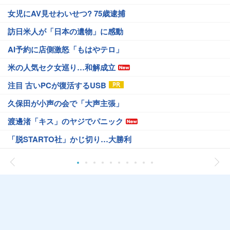
女児にAV見せわいせつ? 75歳逮捕
訪日米人が「日本の遺物」に感動
AI予約に店側激怒「もはやテロ」
米の人気セク女巡り…和解成立
注目 古いPCが復活するUSB
久保田が小声の会で「大声主張」
渡邊渚「キス」のヤジでパニック
「脱STARTO社」かじ切り…大勝利