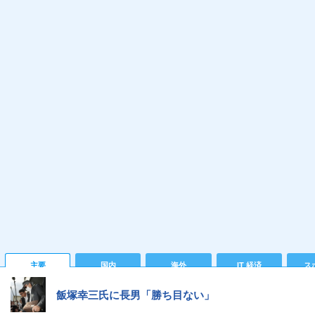
主要
国内
海外
IT 経済
ス
飯塚幸三氏に長男「勝ち目ない」