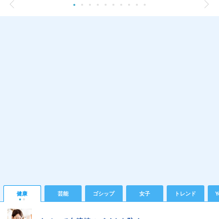
健康
芸能
ゴシップ
女子
トレンド
Y