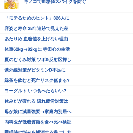
キノコで血糖値スパイクを防ぐ
「モテるためのヒント」326人に
容姿と寿命 28年追跡で見えた差
あたりめ 血糖値を上げない理由
体重62kg→82kgに 寺田心の生活
夏のむくみ対策 ツボ&反射区押し
紫外線対策がビタミンD不足に
緑茶を飲むと死亡リスク低まる?
ヨーグルト いつ食べたらいい?
休みだが疲れる 隠れ疲労対策は
母が娘に減量強要→家庭内別居へ
内科医が低糖質麺を食べ比べ検証
睡眠時の悩みを解消する過ごし方