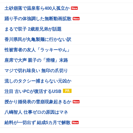
土砂崩落で温泉客ら400人孤立か
踊り手の体強調した無断動画拡散
まるで双子 2歳差兄弟が話題
香川県民が丸亀製麺に行かない訳
性被害者の友人「ラッキーやん」
座席で大声 親子の「滑稽」末路
マジで切れ味良い 無印の爪切り
流しのタクシー捕まらない元凶か
注目 古いPCが復活するUSB
授かり婚発表の雪崩現象起きるか
八嶋智人 仕事ゼロの原因はマネ
給料が一切出ず 結成5カ月で解散