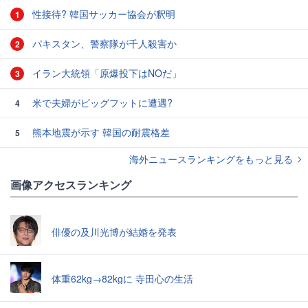
性接待? 韓国サッカー協会が釈明
1
パキスタン、警察隊が千人殺害か
2
イラン大統領「原爆投下はNOだ」
3
米で夫婦がビッグフットに遭遇?
4
熊本地震が示す 韓国の耐震格差
5
海外ニュースランキングをもっと見る
画像アクセスランキング
俳優の及川光博が結婚を発表
体重62kg→82kgに 寺田心の生活