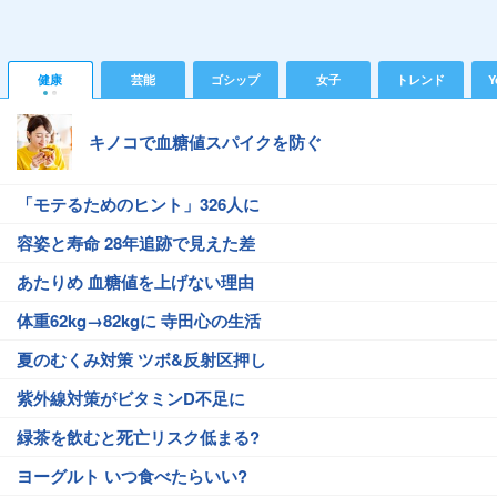
健康
芸能
ゴシップ
女子
トレンド
Y
キノコで血糖値スパイクを防ぐ
「モテるためのヒント」326人に
容姿と寿命 28年追跡で見えた差
あたりめ 血糖値を上げない理由
体重62kg→82kgに 寺田心の生活
夏のむくみ対策 ツボ&反射区押し
紫外線対策がビタミンD不足に
緑茶を飲むと死亡リスク低まる?
ヨーグルト いつ食べたらいい?