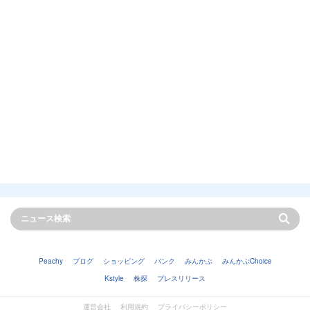
Peachy
ブログ
ショッピング
バンク
みんかぶ
みんかぶChoice
Kstyle
株探
プレスリリース
運営会社
利用規約
プライバシーポリシー