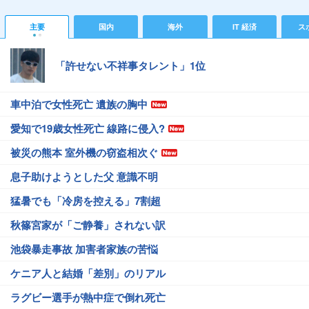
主要
国内
海外
IT 経済
ス
「許せない不祥事タレント」1位
車中泊で女性死亡 遺族の胸中
愛知で19歳女性死亡 線路に侵入?
被災の熊本 室外機の窃盗相次ぐ
息子助けようとした父 意識不明
猛暑でも「冷房を控える」7割超
秋篠宮家が「ご静養」されない訳
池袋暴走事故 加害者家族の苦悩
ケニア人と結婚「差別」のリアル
ラグビー選手が熱中症で倒れ死亡